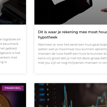
Dit is waar je rekening mee moet houd
hypotheek
e logistiek en
it keurmerk
Wanneer je voor het eerst een huis gaat kope
 het gebied
weten wat je maximaal zou kunnen opnemen
tgevers is het
mensen de luxe heeft een huis te kunnen k
nwerken met
kans vrij groot dat jij niet tot deze groep be
ng is
met jou zijn er nog miljoenen mensen in ons
FINANCIEEL