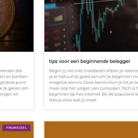
tips voor een beginnende belegger
 mensen die
Begin jij net met investeren of ben je voor
pen en banken
je er natuurlijk goed aan om te beginnen m
rijkste punt
mogelijk kennis. Deze kennis kun je tot je 
ek te geven om
maar ook het volgen van cursussen. Toch is h
rengen en
beginnen op het internet. Bij de populaire s
lees je alles wat jij moet
FINANCIEEL