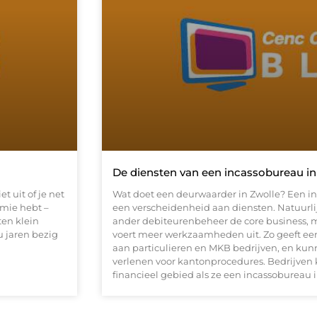
De diensten van een incassobureau in
t uit of je net
Wat doet een deurwaarder in Zwolle? Een in
omie hebt –
een verscheidenheid aan diensten. Natuurlij
ten klein
ander debiteurenbeheer de core business, 
u jaren bezig
voert meer werkzaamheden uit. Zo geeft een
aan particulieren en MKB bedrijven, en ku
verlenen voor kantonprocedures. Bedrijven
financieel gebied als ze een incassobureau 