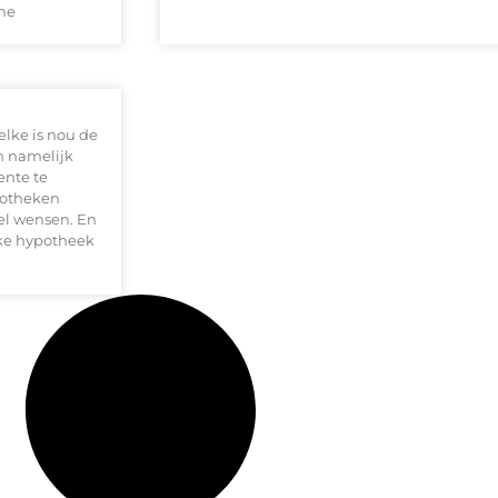
ne
lke is nou de
n namelijk
ente te
potheken
el wensen. En
lke hypotheek