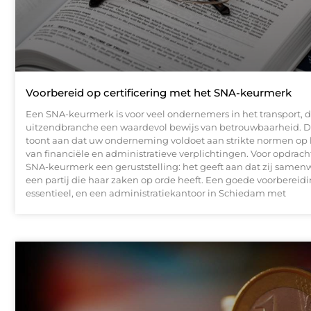
Voorbereid op certificering met het SNA-keurmerk
Een SNA-keurmerk is voor veel ondernemers in het transport, d
uitzendbranche een waardevol bewijs van betrouwbaarheid. D
toont aan dat uw onderneming voldoet aan strikte normen op
van financiële en administratieve verplichtingen. Voor opdrach
SNA-keurmerk een geruststelling: het geeft aan dat zij same
een partij die haar zaken op orde heeft. Een goede voorbereidi
essentieel, en een administratiekantoor in Schiedam met