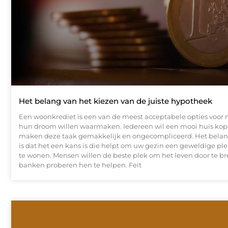
Het belang van het kiezen van de juiste hypotheek
Een woonkrediet is een van de meest acceptabele opties voor
hun droom willen waarmaken. Iedereen wil een mooi huis ko
maken deze taak gemakkelijk en ongecompliceerd. Het belang
is dat het een kans is die helpt om uw gezin een geweldige pl
te wonen. Mensen willen de beste plek om het leven door te b
banken proberen hen te helpen. Feit