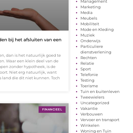
Management
Marketing
Media
Meubels
Mobiliteit
Mode en Kleding
Muziek
en bij het afsluiten van een
Onderwijs
Particuliere
dienstverlening
n, dan is het natuurlijk goed te
Rechten
. Waar een klein deel van de
Relatie
open zonder hypotheek, is de
Sport
hoort. Niet erg natuurlijk, want
Telefonie
 land die dit niet kunnen. Toch
Testing
Toerisme
Tuin en buitenleven
Tweewielers
Uncategorized
Vakantie
FINANCIEEL
Verbouwen
Vervoer en transport
Winkelen
Woning en Tuin