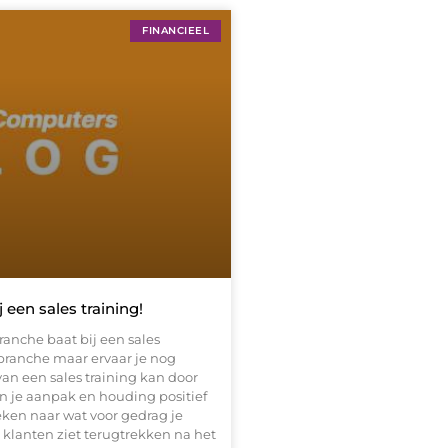
FINANCIEEL
 een sales training!
anche baat bij een sales
branche maar ervaar je nog
van een sales training kan door
n je aanpak en houding positief
eken naar wat voor gedrag je
le klanten ziet terugtrekken na het