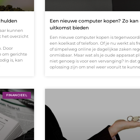
chulden
Een nieuwe computer kopen? Zo kan e
uitkomst bieden
maar kunnen
 het overzicht
Een nieuwe computer kopen is tegenwoordig
een koelkast of telefoon. Of je nu werkt als f
n. Door
of simpelweg online je dagelijkse zaken reg
te om gerichte
onmisbaar. Maar wat als je oude apparaat plo
odig is, kan
niet genoeg is voor een vervanging? In dat 
e
oplossing zijn om snel weer vooruit te kunn
FINANCIEEL