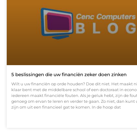
5 beslissingen die uw financiën zeker doen zinken
Wilt u uw financiën op orde houden? Doe dit niet. Het maakt nie
klaar bent met de middelbare school of een doctoraat in econ
iedereen maakt financiële fouten. Als je geluk hebt, zijn de fou
genoeg om ervan te leren en verder te gaan. Zo niet, dan kunt 
zijn om uit een financieel gat te komen. In de hoop dat