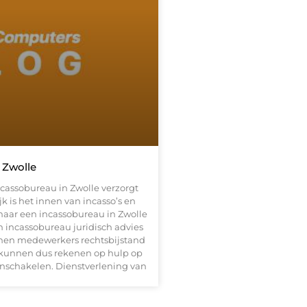
 Zwolle
cassobureau in Zwolle verzorgt
k is het innen van incasso’s en
maar een incassobureau in Zwolle
 incassobureau juridisch advies
nnen medewerkers rechtsbijstand
 kunnen dus rekenen op hulp op
inschakelen. Dienstverlening van