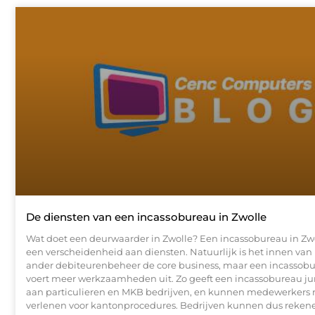
De diensten van een incassobureau in Zwolle
Wat doet een deurwaarder in Zwolle? Een incassobureau in Zwo
een verscheidenheid aan diensten. Natuurlijk is het innen van 
ander debiteurenbeheer de core business, maar een incassobu
voert meer werkzaamheden uit. Zo geeft een incassobureau jur
aan particulieren en MKB bedrijven, en kunnen medewerkers r
verlenen voor kantonprocedures. Bedrijven kunnen dus reken