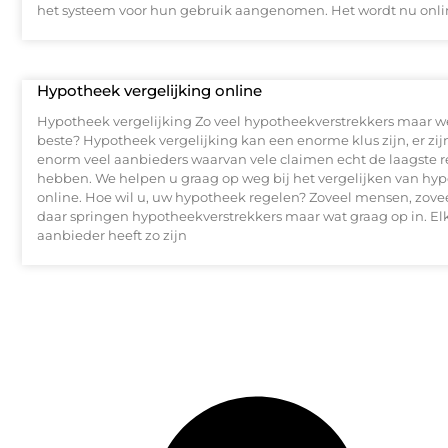
het systeem voor hun gebruik aangenomen. Het wordt nu onli
Hypotheek vergelijking online
Hypotheek vergelijking Zo veel hypotheekverstrekkers maar we
beste? Hypotheek vergelijking kan een enorme klus zijn, er zij
enorm veel aanbieders waarvan vele claimen echt de laagste r
hebben. We helpen u graag op weg bij het vergelijken van hy
online. Hoe wil u, uw hypotheek regelen? Zoveel mensen, zove
daar springen hypotheekverstrekkers maar wat graag op in. E
aanbieder heeft zo zijn