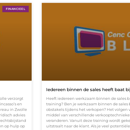
FINANCIEEL
Iedereen binnen de sales heeft baat bij
lle verzorgt
Heeft iedereen werkzaam binnen de sales br
incasso’s en
training? Ben je werkzaam binnen de sales 
reau in Zwolle
obstakels tijdens het verkopen? Het volgen 
idisch advies
middel van verschillende verkooptechnieke
echtsbijstand
veranderen. Vanuit deze training wordt gek
en op hulp op
uitstraalt naar de klant. Als je veel potentië