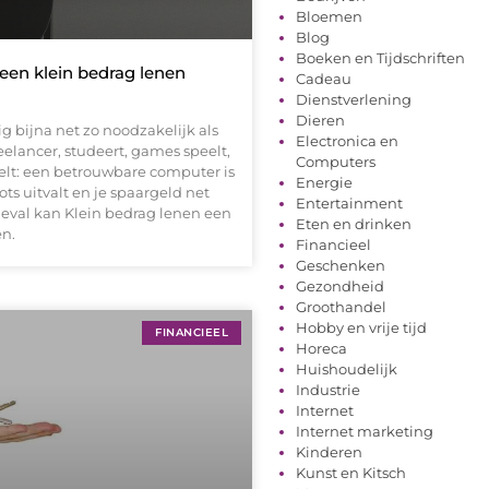
Bloemen
Blog
Boeken en Tijdschriften
en klein bedrag lenen
Cadeau
Dienstverlening
Dieren
 bijna net zo noodzakelijk als
Electronica en
reelancer, studeert, games speelt,
Computers
elt: een betrouwbare computer is
Energie
ts uitvalt en je spaargeld net
Entertainment
geval kan Klein bedrag lenen een
Eten en drinken
en.
Financieel
Geschenken
Gezondheid
Groothandel
Hobby en vrije tijd
FINANCIEEL
Horeca
Huishoudelijk
Industrie
Internet
Internet marketing
Kinderen
Kunst en Kitsch