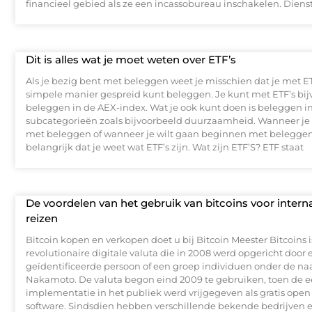
financieel gebied als ze een incassobureau inschakelen. Diens
Dit is alles wat je moet weten over ETF’s
Als je bezig bent met beleggen weet je misschien dat je met E
simpele manier gespreid kunt beleggen. Je kunt met ETF’s bi
beleggen in de AEX-index. Wat je ook kunt doen is beleggen in
subcategorieën zoals bijvoorbeeld duurzaamheid. Wanneer je 
met beleggen of wanneer je wilt gaan beginnen met beleggen 
belangrijk dat je weet wat ETF’s zijn. Wat zijn ETF’S? ETF staat
De voordelen van het gebruik van bitcoins voor intern
reizen
Bitcoin kopen en verkopen doet u bij Bitcoin Meester Bitcoins 
revolutionaire digitale valuta die in 2008 werd opgericht door 
geïdentificeerde persoon of een groep individuen onder de n
Nakamoto. De valuta begon eind 2009 te gebruiken, toen de e
implementatie in het publiek werd vrijgegeven als gratis open
software. Sindsdien hebben verschillende bekende bedrijven 