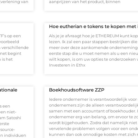
tverlening van
aanprijzen van het product, binnen
Hoe eutherian e tokens te kopen met 
TF’s op een
Als je je afvraagt hoe je ETHEREUM kunt kopen
jvoorbeeld
lezen. Ik zal een paar stappen bestrijken 
 verschillende
meer over deze aankomende onderneming te
net begint
eerste stap die u moet nemen als u een nie
is het
wilt kopen, is om uw opties te onderzoeken 
Investeren in Ethx
ationale
Boekhoudsoftware ZZP
Iedere ondernemer is verantwoordelijk vo
ondernemers zijn de alleen verantwoordel
is een
samen met een accountant of boekhouder. In 
een niet-
ondernemer erg van belang, om ervoor te z
aam Satoshi
wordt bijgehouden. Zodra dat namelijk niet
erste
vervelende problemen volgen voor een on
 source-
kunnen dan ook onnodige kosten met zich
en individuen