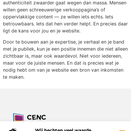
authenticiteit zwaarder gaat wegen dan massa. Mensen
willen geen schreeuwerige verkooppagina’s of
oppervlakkige content — ze willen iets echts. Iets
betrouwbaars. Iets dat hen verder helpt. En precies daar
ligt de kans voor jou en je website.
Door te bouwen aan je expertise, je verhaal en je band
met je publiek, kun je een positie innemen die niet alleen
zichtbaar is, maar ook waardevol. Niet voor iedereen,
maar voor de juiste mensen. En dat is precies wat je
nodig hebt om van je website een bron van inkomsten
te maken.
Jouw bron voor inzichten, tips en nieuws uit de digitale
Wij hechten veel waarde