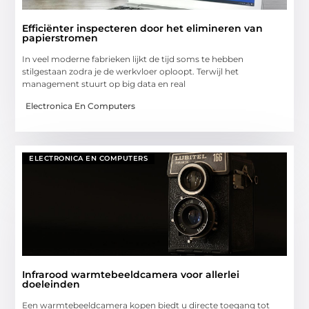
Efficiënter inspecteren door het elimineren van
papierstromen
In veel moderne fabrieken lijkt de tijd soms te hebben
stilgestaan zodra je de werkvloer oploopt. Terwijl het
management stuurt op big data en real
Electronica En Computers
ELECTRONICA EN COMPUTERS
Infrarood warmtebeeldcamera voor allerlei
doeleinden
Een warmtebeeldcamera kopen biedt u directe toegang tot