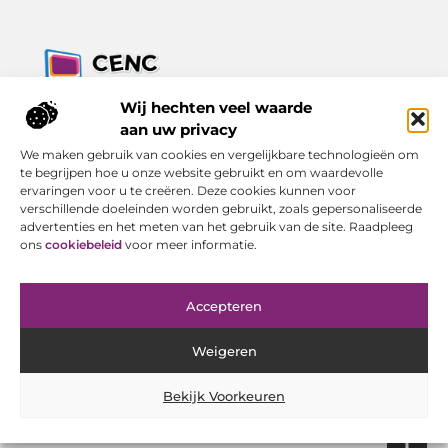
Jouw bron voor inzichten, tips en nieuws uit de digitale
Wij hechten veel waarde
wereld.
aan uw privacy
Ontdek alles wat je moet weten over het dagelijks leven, met
We maken gebruik van cookies en vergelijkbare technologieën om
een focus op praktische adviezen en actuele trends.
te begrijpen hoe u onze website gebruikt en om waardevolle
ervaringen voor u te creëren. Deze cookies kunnen voor
Bericht categorie
verschillende doeleinden worden gebruikt, zoals gepersonaliseerde
advertenties en het meten van het gebruik van de site. Raadpleeg
ons
cookiebeleid
voor meer informatie.
Onze informatie
Accepteren
Goede Backlinks Kopen: Investeren in Online Zichtbaarheid met Resultaat
Geld Verdienen met Je Website: Van Bezoeker tot Inkomen
Weigeren
Bekijk Voorkeuren
Website index
Cookiebeleid (EU)
@2025 www.cenc-computers.nl. All Right Reserved.