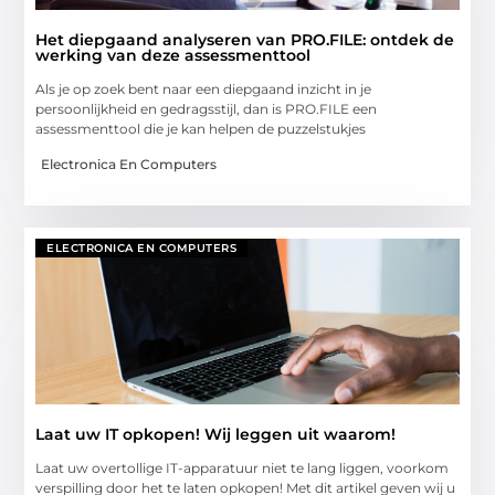
Het diepgaand analyseren van PRO.FILE: ontdek de
werking van deze assessmenttool
Als je op zoek bent naar een diepgaand inzicht in je
persoonlijkheid en gedragsstijl, dan is PRO.FILE een
assessmenttool die je kan helpen de puzzelstukjes
Electronica En Computers
ELECTRONICA EN COMPUTERS
Laat uw IT opkopen! Wij leggen uit waarom!
Laat uw overtollige IT-apparatuur niet te lang liggen, voorkom
verspilling door het te laten opkopen! Met dit artikel geven wij u