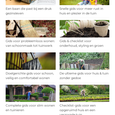
Een baan die past bij een druk
Snelle gids voor meer rust in
gezinsleven
huis en plezier in de tuin
Gids voor probleemloos wonen:
Gids & checklist voor
van schoonmaak tot tuinwerk
onderhoud, styling en groen
Doelgerichte gids voor schoon,
De ultieme gids voor huis & tuin
veilig en comfortabel wonen
zonder gedoe
Complete gids voor slim wonen
Checklist-gids voor een
en tuinieren
opgeruimd huis en een
verzorgde tuin