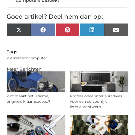
Computers bezoek?
Goed artikel? Deel hem dan op:
X
Facebook
Pinterest
LinkedIn
Email
(Twitter)
Tags:
Werkstationcomputer
Meer Berichten
Wat maakt het ultieme,
Professioneel interieuradvies
originele kraamcadeau?
voor een persoonlijk
interieurontwerp