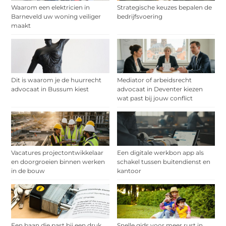
Waarom een elektricien in
Strategische keuzes bepalen de
Barneveld uw woning veiliger
bedrijfsvoering
maakt
Dit is waarom je de huurrecht
Mediator of arbeidsrecht
advocaat in Bussum kiest
advocaat in Deventer kiezen
wat past bij jouw conflict
Vacatures projectontwikkelaar
Een digitale werkbon app als
en doorgroeien binnen werken
schakel tussen buitendienst en
in de bouw
kantoor
Een baan die past bij een druk
Snelle gids voor meer rust in