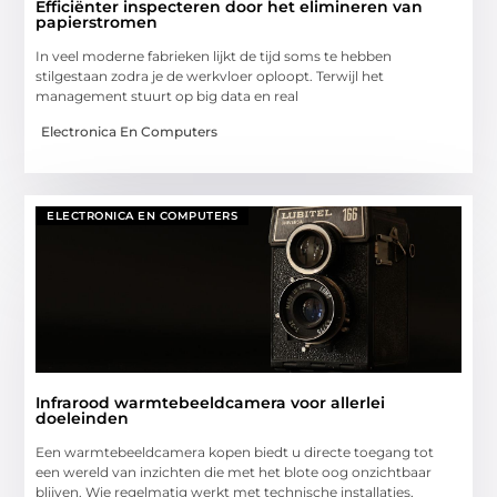
Efficiënter inspecteren door het elimineren van
papierstromen
In veel moderne fabrieken lijkt de tijd soms te hebben
stilgestaan zodra je de werkvloer oploopt. Terwijl het
management stuurt op big data en real
Electronica En Computers
ELECTRONICA EN COMPUTERS
Infrarood warmtebeeldcamera voor allerlei
doeleinden
Een warmtebeeldcamera kopen biedt u directe toegang tot
een wereld van inzichten die met het blote oog onzichtbaar
blijven. Wie regelmatig werkt met technische installaties,