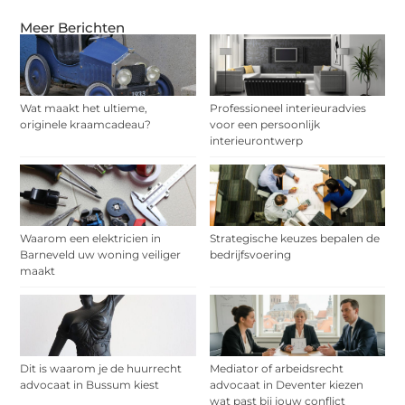
Meer Berichten
Wat maakt het ultieme,
Professioneel interieuradvies
originele kraamcadeau?
voor een persoonlijk
interieurontwerp
Waarom een elektricien in
Strategische keuzes bepalen de
Barneveld uw woning veiliger
bedrijfsvoering
maakt
Dit is waarom je de huurrecht
Mediator of arbeidsrecht
advocaat in Bussum kiest
advocaat in Deventer kiezen
wat past bij jouw conflict