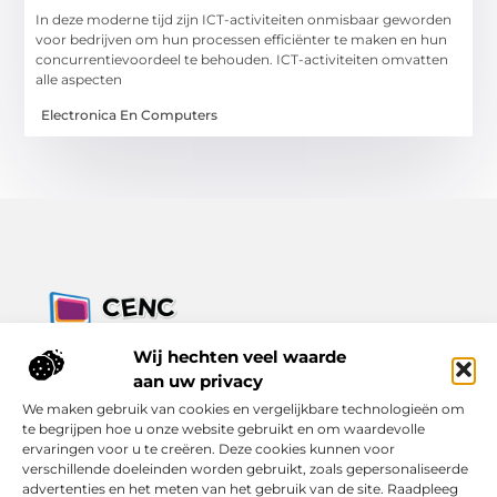
In deze moderne tijd zijn ICT-activiteiten onmisbaar geworden
voor bedrijven om hun processen efficiënter te maken en hun
concurrentievoordeel te behouden. ICT-activiteiten omvatten
alle aspecten
Electronica En Computers
Jouw bron voor inzichten, tips en nieuws uit de digitale
Wij hechten veel waarde
wereld.
aan uw privacy
Ontdek alles wat je moet weten over het dagelijks leven, met
We maken gebruik van cookies en vergelijkbare technologieën om
een focus op praktische adviezen en actuele trends.
te begrijpen hoe u onze website gebruikt en om waardevolle
ervaringen voor u te creëren. Deze cookies kunnen voor
Bericht categorie
verschillende doeleinden worden gebruikt, zoals gepersonaliseerde
advertenties en het meten van het gebruik van de site. Raadpleeg