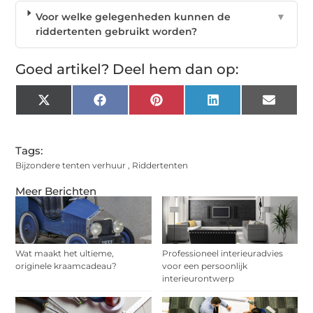
Voor welke gelegenheden kunnen de
▼
riddertenten gebruikt worden?
Goed artikel? Deel hem dan op:
X
Facebook
Pinterest
LinkedIn
Email
(Twitter)
Tags:
Bijzondere tenten verhuur
,
Riddertenten
Meer Berichten
Wat maakt het ultieme,
Professioneel interieuradvies
originele kraamcadeau?
voor een persoonlijk
interieurontwerp