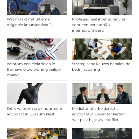
Wat maakt het ultieme,
Professioneel interieuradvies
originele kraamcadeau?
voor een persoonlijk
interieurontwerp
Waarom een elektricien in
Strategische keuzes bepalen de
Barneveld uw woning veiliger
bedrijfsvoering
maakt
Dit is waarom je de huurrecht
Mediator of arbeidsrecht
advocaat in Bussum kiest
advocaat in Deventer kiezen
wat past bij jouw conflict