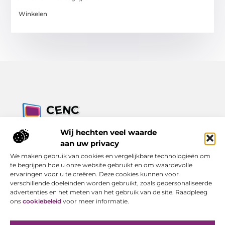
Winkelen
Jouw bron voor inzichten, tips en nieuws uit de digitale
Wij hechten veel waarde
wereld.
aan uw privacy
Ontdek alles wat je moet weten over het dagelijks leven, met
We maken gebruik van cookies en vergelijkbare technologieën om
een focus op praktische adviezen en actuele trends.
te begrijpen hoe u onze website gebruikt en om waardevolle
ervaringen voor u te creëren. Deze cookies kunnen voor
Bericht categorie
verschillende doeleinden worden gebruikt, zoals gepersonaliseerde
advertenties en het meten van het gebruik van de site. Raadpleeg
ons
cookiebeleid
voor meer informatie.
Onze informatie