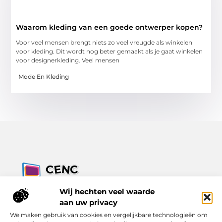
Waarom kleding van een goede ontwerper kopen?
Voor veel mensen brengt niets zo veel vreugde als winkelen
voor kleding. Dit wordt nog beter gemaakt als je gaat winkelen
voor designerkleding. Veel mensen
Mode En Kleding
Jouw bron voor inzichten, tips en nieuws uit de digitale
Wij hechten veel waarde
wereld.
aan uw privacy
Ontdek alles wat je moet weten over het dagelijks leven, met
We maken gebruik van cookies en vergelijkbare technologieën om
een focus op praktische adviezen en actuele trends.