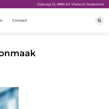
Dijkweg 10, 8899 AX Vlieland, Nederland
en
Contact
hoonmaak