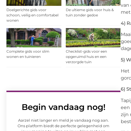
van 
Doelgerichte gids voor
De ultieme gids voor huis &
met 
schoon, veilig en comfortabel
tuin zonder gedoe
wonen
4) 
Maak
goed
dage
Complete gids voor slim
Checklist-gids voor een
wonen en tuinieren
opgeruimd huis en een
5) W
verzorgde tuin
Het 
gord
6) S
Tapi
Begin vandaag nog!
een 
zijn
Aarzel niet langer en meld je vandaag nog aan.
best
Ons platform biedt de perfecte gelegenheid om