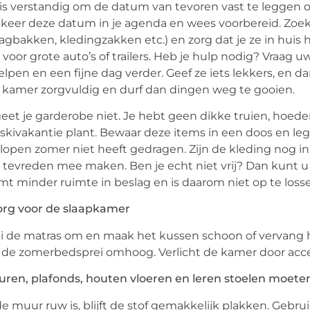
is verstandig om de datum van tevoren vast te leggen 
keer deze datum in je agenda en wees voorbereid. Zoek u
agbakken, kledingzakken etc.) en zorg dat je ze in huis 
 voor grote auto’s of trailers. Heb je hulp nodig? Vraag 
elpen en een fijne dag verder. Geef ze iets lekkers, en d
 kamer zorgvuldig en durf dan dingen weg te gooien.
eet je garderobe niet. Je hebt geen dikke truien, hoeden
skivakantie plant. Bewaar deze items in een doos en leg 
lopen zomer niet heeft gedragen. Zijn de kleding nog i
 tevreden mee maken. Ben je echt niet vrij? Dan kunt 
t minder ruimte in beslag en is daarom niet op te loss
org voor de slaapkamer
i de matras om en maak het kussen schoon of vervang he
 de zomerbedsprei omhoog. Verlicht de kamer door acce
uren, plafonds, houten vloeren en leren stoelen moet
de muur ruw is, blijft de stof gemakkelijk plakken. Gebr