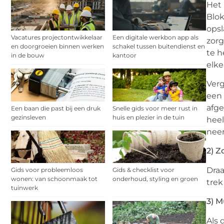
Het 
Blok
opsl
Vacatures projectontwikkelaar
Een digitale werkbon app als
zorg
en doorgroeien binnen werken
schakel tussen buitendienst en
te h
in de bouw
kantoor
elke
Verg
een 
afge
Een baan die past bij een druk
Snelle gids voor meer rust in
gezinsleven
huis en plezier in de tuin
heel
neem
2) Z
Draa
Gids voor probleemloos
Gids & checklist voor
wonen: van schoonmaak tot
onderhoud, styling en groen
trek
tuinwerk
3) M
Als 