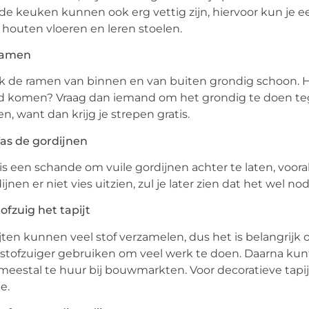
de keuken kunnen ook erg vettig zijn, hiervoor kun je e
houten vloeren en leren stoelen.
Ramen
 de ramen van binnen en van buiten grondig schoon. He
 komen? Vraag dan iemand om het grondig te doen tegen
n, want dan krijg je strepen gratis.
as de gordijnen
is een schande om vuile gordijnen achter te laten, voora
ijnen er niet vies uitzien, zul je later zien dat het wel nodi
tofzuig het tapijt
jten kunnen veel stof verzamelen, dus het is belangrijk
stofzuiger gebruiken om veel werk te doen. Daarna kunt u
 meestal te huur bij bouwmarkten. Voor decoratieve tapij
e.