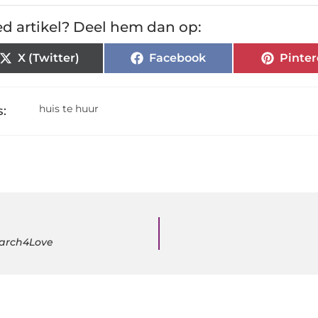
d artikel? Deel hem dan op:
X (Twitter)
Facebook
Pinter
huis te huur
:
earch4Love