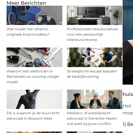
Meer Berichten
Wat maakt het ultieme,
Professioneel interieuradvies
originele kraamcadeau?
voor een persoonlijk
interieurontwerp
Waarom een elektricien in
Strategische keuzes bepalen
Barneveld uw woning veiliger
de bedrijfsvoering
maakt
huis
Het 
moei
Dit is waarom je de huurrecht
Mediator of arbeidsrecht
advocaat in Bussum kiest
advocaat in Deventer kiezen
1) B
wat past bij jouw conflict