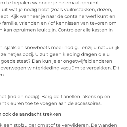
om te bepalen wanneer je helemaal opruimt.
it wat je nodig hebt (zoals vuilniszakken, dozen,
hebt. Kijk wanneer je naar de containerwerf kunt en
uw familie, vrienden en / of kennissen van tevoren om
an kan opruimen leuk zijn. Controleer alle kasten in
, sjaals en snowboots meer nodig. Tenzij u natuurlijk
ze netjes opzij. U zult geen kleding dragen die u
n goede staat? Dan kun je er ongetwijfeld anderen
u overwegen winterkleding vacuüm te verpakken. Dit
en.
t (indien nodig). Berg de flanellen lakens op en
ntkleuren toe te voegen aan de accessoires.
en ook de aandacht trekken
uik een stofzuiger om stof te verwijderen. De wanden