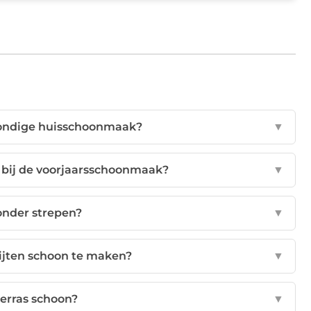
rondige huisschoonmaak?
▼
 bij de voorjaarsschoonmaak?
▼
onder strepen?
▼
ijten schoon te maken?
▼
terras schoon?
▼