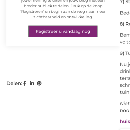
jouw mening te uiten en jouw blog met een
7) S
breder publiek te delen. Druk op de knop
'Registreren' en begin aan de weg naar meer
Bede
zichtbaarheid en ontwikkeling.
8) R
Registreer u vandaag nog
Bent
volt
9) T
Nu j
drin
terr
Delen:
schr
tui
Niet
baan
huis