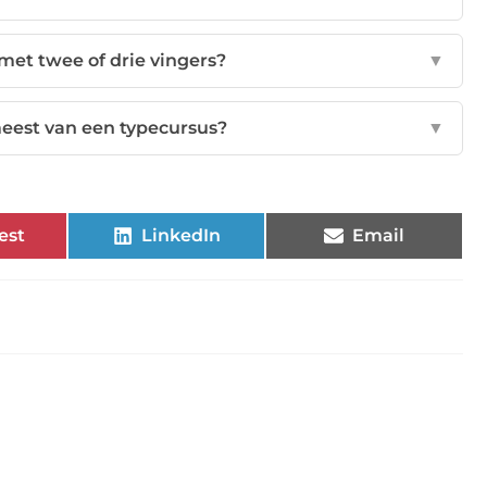
et twee of drie vingers?
▼
meest van een typecursus?
▼
est
LinkedIn
Email