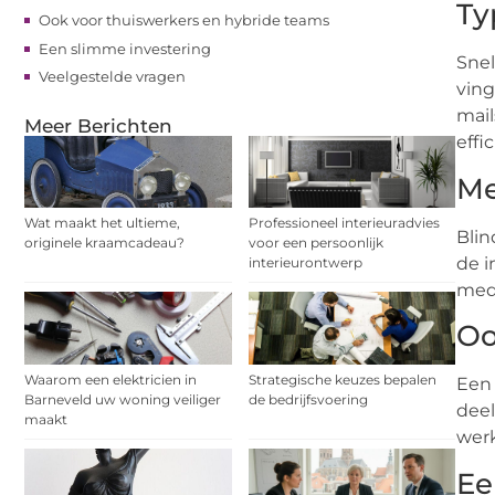
Ty
Ook voor thuiswerkers en hybride teams
Een slimme investering
Snel
Veelgestelde vragen
ving
mail
Meer Berichten
effi
Me
Wat maakt het ultieme,
Professioneel interieuradvies
Blin
originele kraamcadeau?
voor een persoonlijk
de i
interieurontwerp
mede
Oo
Waarom een elektricien in
Strategische keuzes bepalen
Een 
Barneveld uw woning veiliger
de bedrijfsvoering
deel
maakt
wer
Ee