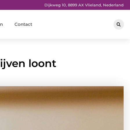
Dijkweg 10, 8899 AX Vlieland, Nederland
en
Contact
jven loont