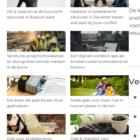
De k
Dit is waarom je de huurrecht
Mediator of arbeidsrecht
advocaat in Bussum kiest
advocaat in Deventer kiezen
snel
wat past bij jouw conflict
voor
resu
Vacatures projectontwikkelaar
Een digitale werkbon app als
en doorgroeien binnen werken
schakel tussen buitendienst en
in de bouw
kantoor
Ve
Een baan die past bij een druk
Snelle gids voor meer rust in
gezinsleven
huis en plezier in de tuin
Gids voor probleemloos
Gids & checklist voor