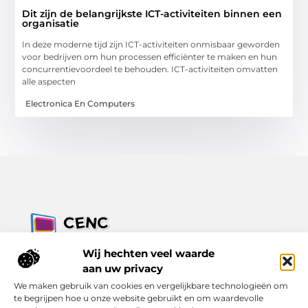
Dit zijn de belangrijkste ICT-activiteiten binnen een
organisatie
In deze moderne tijd zijn ICT-activiteiten onmisbaar geworden
voor bedrijven om hun processen efficiënter te maken en hun
concurrentievoordeel te behouden. ICT-activiteiten omvatten
alle aspecten
Electronica En Computers
Jouw bron voor inzichten, tips en nieuws uit de digitale
Wij hechten veel waarde
wereld.
aan uw privacy
Ontdek alles wat je moet weten over het dagelijks leven, met
We maken gebruik van cookies en vergelijkbare technologieën om
een focus op praktische adviezen en actuele trends.
te begrijpen hoe u onze website gebruikt en om waardevolle