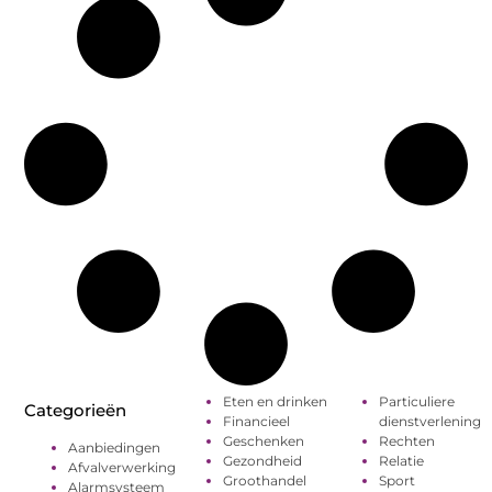
Eten en drinken
Particuliere
Categorieën
Financieel
dienstverlening
Geschenken
Rechten
Aanbiedingen
Gezondheid
Relatie
Afvalverwerking
Groothandel
Sport
Alarmsysteem