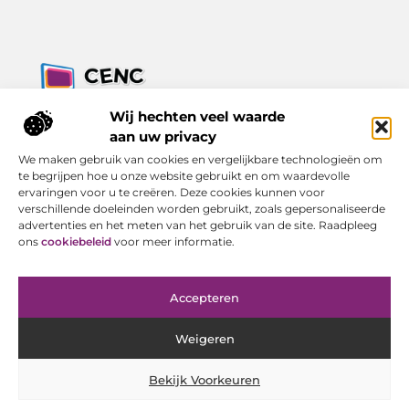
Jouw bron voor inzichten, tips en nieuws uit de digitale
Wij hechten veel waarde
wereld.
aan uw privacy
Ontdek alles wat je moet weten over het dagelijks leven, met
We maken gebruik van cookies en vergelijkbare technologieën om
een focus op praktische adviezen en actuele trends.
te begrijpen hoe u onze website gebruikt en om waardevolle
ervaringen voor u te creëren. Deze cookies kunnen voor
Bericht categorie
verschillende doeleinden worden gebruikt, zoals gepersonaliseerde
advertenties en het meten van het gebruik van de site. Raadpleeg
ons
cookiebeleid
voor meer informatie.
Onze informatie
Accepteren
Goede Backlinks Kopen: Investeren in Online Zichtbaarheid met Resultaat
Geld Verdienen met Je Website: Van Bezoeker tot Inkomen
Weigeren
Bekijk Voorkeuren
Website index
Cookiebeleid (EU)
@2025 www.cenc-computers.nl. All Right Reserved.