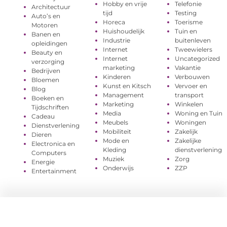
Hobby en vrije
Telefonie
Architectuur
tijd
Testing
Auto’s en
Horeca
Toerisme
Motoren
Huishoudelijk
Tuin en
Banen en
Industrie
buitenleven
opleidingen
Internet
Tweewielers
Beauty en
Internet
Uncategorized
verzorging
marketing
Vakantie
Bedrijven
Kinderen
Verbouwen
Bloemen
Kunst en Kitsch
Vervoer en
Blog
Management
transport
Boeken en
Marketing
Winkelen
Tijdschriften
Media
Woning en Tuin
Cadeau
Meubels
Woningen
Dienstverlening
Mobiliteit
Zakelijk
Dieren
Mode en
Zakelijke
Electronica en
Kleding
dienstverlening
Computers
Muziek
Zorg
Energie
Onderwijs
ZZP
Entertainment