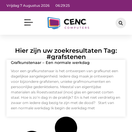
Vrijdag 7 Augustus 2026
06:29:25
Hier zijn uw zoekresultaten Tag:
#grafstenen
Grafkunstenaar – Een normale werkdag
Voor een grafkunstenaar is het ontwerpen van grafkunst een
dagelijkse aangelegenheid. Iedere dag maak je ontwerpen
voor bijzondere grafstenen, unieke grafmonumenten en
persoonlijke gedenktekens. Meestal van eigentijdse
materialen als Roestvaststaal (inox) glas en geroest corten
staal. Hoe is zo’n dag in de praktijk? En is het niet verdrietig en
zwaar om iedere dag bezig te zijn met de dood? Start van
een normale werkdag Ik begin de werkdag met