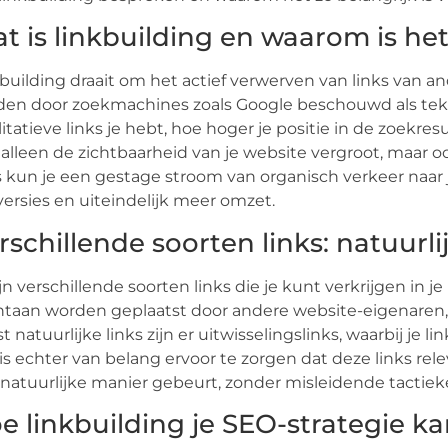
t is linkbuilding en waarom is het
building draait om het actief verwerven van links van a
en door zoekmachines zoals Google beschouwd als tek
itatieve links je hebt, hoe hoger je positie in de zoekres
 alleen de zichtbaarheid van je website vergroot, maar oo
s kun je een gestage stroom van organisch verkeer naar j
ersies en uiteindelijk meer omzet.
rschillende soorten links: natuurlij
ijn verschillende soorten links die je kunt verkrijgen in j
taan worden geplaatst door andere website-eigenaren,
t natuurlijke links zijn er uitwisselingslinks, waarbij je l
is echter van belang ervoor te zorgen dat deze links rele
natuurlijke manier gebeurt, zonder misleidende tactiek
e linkbuilding je SEO-strategie k