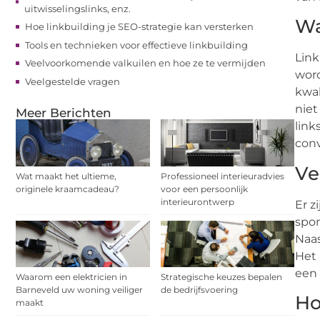
uitwisselingslinks, enz.
Wa
Hoe linkbuilding je SEO-strategie kan versterken
Tools en technieken voor effectieve linkbuilding
Link
Veelvoorkomende valkuilen en hoe ze te vermijden
word
Veelgestelde vragen
kwal
niet
Meer Berichten
link
conv
Ve
Wat maakt het ultieme,
Professioneel interieuradvies
originele kraamcadeau?
voor een persoonlijk
interieurontwerp
Er z
spon
Naas
Het 
een 
Waarom een elektricien in
Strategische keuzes bepalen
Barneveld uw woning veiliger
de bedrijfsvoering
Ho
maakt