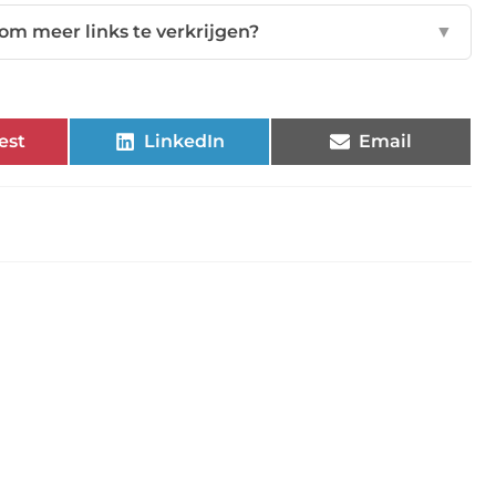
om meer links te verkrijgen?
▼
est
LinkedIn
Email