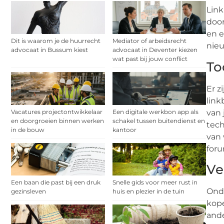
Link
door
en e
Dit is waarom je de huurrecht
Mediator of arbeidsrecht
nie
advocaat in Bussum kiest
advocaat in Deventer kiezen
wat past bij jouw conflict
To
Er z
link
Vacatures projectontwikkelaar
Een digitale werkbon app als
van 
en doorgroeien binnen werken
schakel tussen buitendienst en
tech
in de bouw
kantoor
van 
foru
Ve
Een baan die past bij een druk
Snelle gids voor meer rust in
Onda
gezinsleven
huis en plezier in de tuin
kope
ande