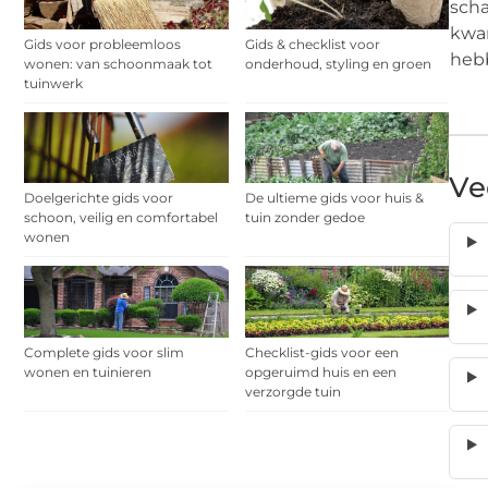
scha
kwan
Gids voor probleemloos
Gids & checklist voor
heb
wonen: van schoonmaak tot
onderhoud, styling en groen
tuinwerk
Ve
Doelgerichte gids voor
De ultieme gids voor huis &
schoon, veilig en comfortabel
tuin zonder gedoe
wonen
Complete gids voor slim
Checklist-gids voor een
wonen en tuinieren
opgeruimd huis en een
verzorgde tuin