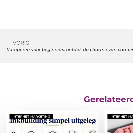
← VORIG
Kamperen voor beginners: ontdek de charme van campin
Gerelateer
INTERNET MARKETING
INTERNET M