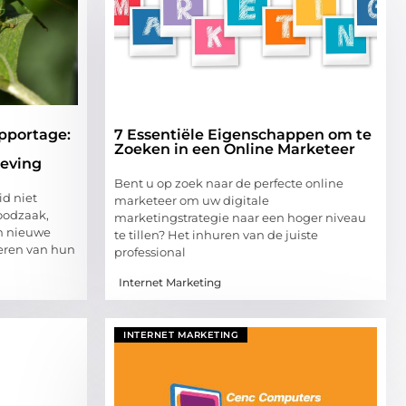
pportage:
7 Essentiële Eigenschappen om te
Zoeken in een Online Marketeer
eving
Bent u op zoek naar de perfecte online
id niet
marketeer om uw digitale
oodzaak,
marketingstrategie naar een hoger niveau
en nieuwe
te tillen? Het inhuren van de juiste
teren van hun
professional
Internet Marketing
INTERNET MARKETING