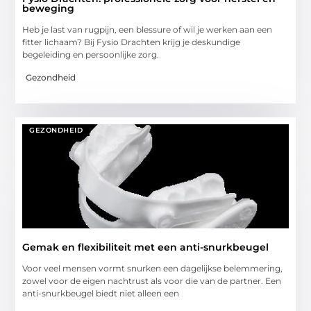
beweging
Heb je last van rugpijn, een blessure of wil je werken aan een
fitter lichaam? Bij Fysio Drachten krijg je deskundige
begeleiding en persoonlijke zorg.
Gezondheid
GEZONDHEID
Gemak en flexibiliteit met een anti-snurkbeugel
Voor veel mensen vormt snurken een dagelijkse belemmering,
zowel voor de eigen nachtrust als voor die van de partner. Een
anti-snurkbeugel biedt niet alleen een