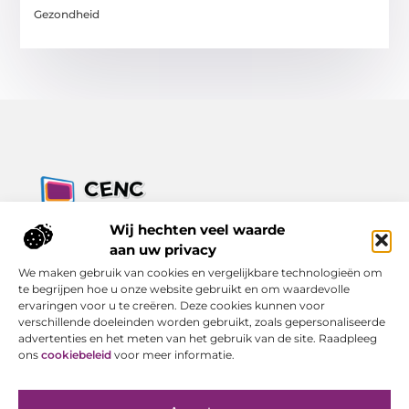
Gezondheid
Jouw bron voor inzichten, tips en nieuws uit de digitale
Wij hechten veel waarde
wereld.
aan uw privacy
Ontdek alles wat je moet weten over het dagelijks leven, met
We maken gebruik van cookies en vergelijkbare technologieën om
een focus op praktische adviezen en actuele trends.
te begrijpen hoe u onze website gebruikt en om waardevolle
ervaringen voor u te creëren. Deze cookies kunnen voor
Bericht categorie
verschillende doeleinden worden gebruikt, zoals gepersonaliseerde
advertenties en het meten van het gebruik van de site. Raadpleeg
ons
cookiebeleid
voor meer informatie.
Onze informatie