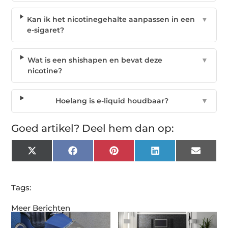
Kan ik het nicotinegehalte aanpassen in een
▼
e-sigaret?
Wat is een shishapen en bevat deze
▼
nicotine?
Hoelang is e-liquid houdbaar?
▼
Goed artikel? Deel hem dan op:
X
Facebook
Pinterest
LinkedIn
Email
(Twitter)
Tags:
Meer Berichten