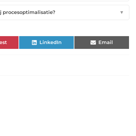
j procesoptimalisatie?
▼
est
LinkedIn
Email