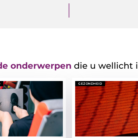
de onderwerpen
die u wellicht 
D
GEZONDHEID