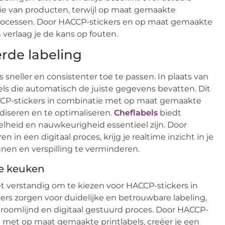
atie van producten, terwijl op maat gemaakte
rocessen. Door HACCP-stickers en op maat gemaakte
n verlaag je de kans op fouten.
rde labeling
neller en consistenter toe te passen. In plaats van
ls die automatisch de juiste gegevens bevatten. Dit
HACCP-stickers in combinatie met op maat gemaakte
iseren en te optimaliseren.
Cheflabels
biedt
lheid en nauwkeurigheid essentieel zijn. Door
in een digitaal proces, krijg je realtime inzicht in je
nnen en verspilling te verminderen.
e keuken
t verstandig om te kiezen voor HACCP-stickers in
rs zorgen voor duidelijke en betrouwbare labeling,
troomlijnd en digitaal gestuurd proces. Door HACCP-
en met op maat gemaakte printlabels, creëer je een