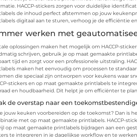
rmatie. HACCP-stickers zorgen voor duidelijke identific
tlabels de inhoud perfect afstemmen op jouw keukenp
tlabels digitaal aan te sturen, verhoog je de efficiëntie e
immer werken met geautomatisee
tale oplossingen maken het mogelijk om HACCP-stickers s
matig schrijven, gebruik je op maat gemaakte printlabe
aart tijd en zorgt voor een professionele uitstraling. 
tlabels maken het eenvoudig om processen te standaard
emen die speciaal zijn ontworpen voor keukens waar sne
P-stickers en op maat gemaakte printlabels te integreren 
raad en houdbaarheid. Dit helpt je om efficiënter te pla
k de overstap naar een toekomstbestendig
je jouw keuken voorbereiden op de toekomst? Dan is he
inatie met op maat gemaakte printlabels. HACCP-sticke
ijl op maat gemaakte printlabels bijdragen aan een ges
kers te integreren in je dagelijkse workflow en te werk