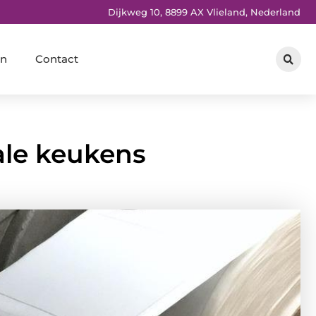
Dijkweg 10, 8899 AX Vlieland, Nederland
en
Contact
tale keukens