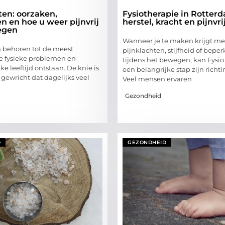
ten: oorzaken,
Fysiotherapie in Rotter
 en hoe u weer pijnvrij
herstel, kracht en pijnv
egen
Wanneer je te maken krijgt me
 behoren tot de meest
pijnklachten, stijfheid of bepe
 fysieke problemen en
tijdens het bewegen, kan Fysi
e leeftijd ontstaan. De knie is
een belangrijke stap zijn richti
gewricht dat dagelijks veel
Veel mensen ervaren
Gezondheid
D
GEZONDHEID