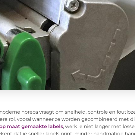
oderne horeca vraagt om snelheid, controle en foutloze
ere rol, vooral wanneer ze worden gecombineerd met di
op maat gemaakte labels
, werk je niet langer met los
kent dat je sneller labels print, minder handmatige hand