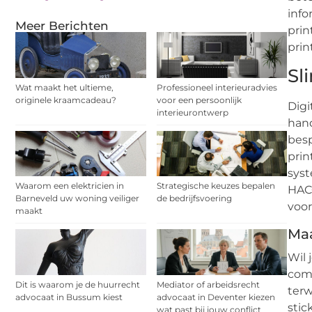
info
Meer Berichten
prin
prin
Sl
Wat maakt het ultieme,
Professioneel interieuradvies
originele kraamcadeau?
voor een persoonlijk
Digi
interieurontwerp
hand
besp
prin
syst
Waarom een elektricien in
Strategische keuzes bepalen
HACC
Barneveld uw woning veiliger
de bedrijfsvoering
voor
maakt
Maa
Wil 
comb
Dit is waarom je de huurrecht
Mediator of arbeidsrecht
terw
advocaat in Bussum kiest
advocaat in Deventer kiezen
stic
wat past bij jouw conflict