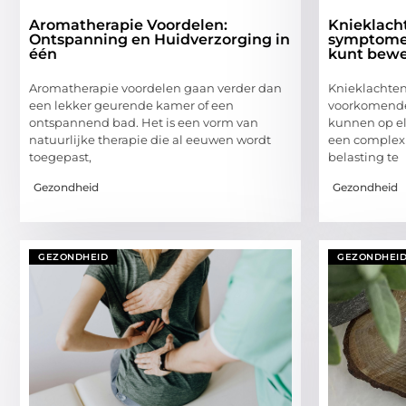
Aromatherapie Voordelen:
Knieklach
Ontspanning en Huidverzorging in
symptomen
één
kunt bew
Aromatherapie voordelen gaan verder dan
Knieklachten
een lekker geurende kamer of een
voorkomende
ontspannend bad. Het is een vorm van
kunnen op elk
natuurlijke therapie die al eeuwen wordt
een complex 
toegepast,
belasting te
Gezondheid
Gezondheid
GEZONDHEID
GEZONDHEI