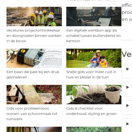
effi
prod
en o
Vacatures projectontwikkelaar
Een digitale werkbon app als
en doorgroeien binnen werken
schakel tussen buitendienst en
in de bouw
kantoor
Ve
Een baan die past bij een druk
Snelle gids voor meer rust in
gezinsleven
huis en plezier in de tuin
Gids voor probleemloos
Gids & checklist voor
wonen: van schoonmaak tot
onderhoud, styling en groen
tuinwerk