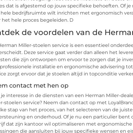
es dat is afgestemd op jouw specifieke behoeften. Of je n
e hele bedrijfsruimte wilt inrichten met ergonomisch v
 het hele proces begeleiden. D
tdek de voordelen van de Herman 
erman Miller-stoelen service is een essentieel onderdee
rscheidt. Deze service gaat verder dan alleen het lever
sten die zijn ontworpen om ervoor te zorgen dat je inve
professionele installatie en ergonomische advisering to
ice zorgt ervoor dat je stoelen altijd in topconditie verke
m contact met hen op
je interesse in de diensten van een Herman Miller-deal
er-stoelen service? Neem dan contact op met LoyalBran
elke stap van het proces, van het selecteren van de juis
rsteuning en onderhoud. Of je nu een particulier bent di
ijf dat zijn kantoor wil optimaliseren met ergonomisc
ssingen die aansluiten bij jouw specifieke wensen en e