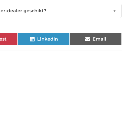
ler-dealer geschikt?
▼
est
LinkedIn
Email