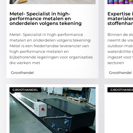
Metel- Specialist in high-
Expertise 
performance metalen en
materiale
onderdelen volgens tekening
stoffenha
Metel- Specialist in high-performance
Binnen de st
metalen en onderdelen volgens tekening
neemt de vr
Metel is een Nederlandse leverancier van
outdoor-mater
high-performance metalen en
waterdichte 
bijbehorende legeringen voor organisaties
ingezet voor
die werken met
sectoren
Groothandel
Groothandel
GROOTHANDEL
GROOTHAND