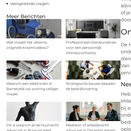
Veelgestelde vragen
advi
of j
Meer Berichten
door
On
Wat maakt het ultieme,
Professioneel interieuradvies
De H
originele kraamcadeau?
voor een persoonlijk
onde
interieurontwerp
dien
Van 
serv
Nee
Waarom een elektricien in
Strategische keuzes bepalen
Barneveld uw woning veiliger
de bedrijfsvoering
Heb 
maakt
Mill
bij 
onde
bedr
Dit is waarom je de huurrecht
Mediator of arbeidsrecht
oplo
advocaat in Bussum kiest
advocaat in Deventer kiezen