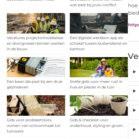
wat past bij jouw conflict
hoe 
bied
http
Vacatures projectontwikkelaar
Een digitale werkbon app als
en doorgroeien binnen werken
schakel tussen buitendienst en
in de bouw
kantoor
Ve
Een baan die past bij een druk
Snelle gids voor meer rust in
gezinsleven
huis en plezier in de tuin
Gids voor probleemloos
Gids & checklist voor
wonen: van schoonmaak tot
onderhoud, styling en groen
tuinwerk