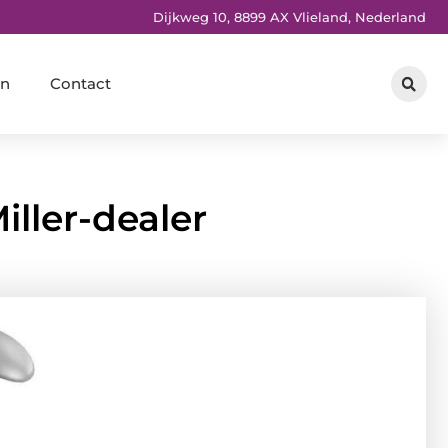
Dijkweg 10, 8899 AX Vlieland, Nederland
en
Contact
ller-dealer