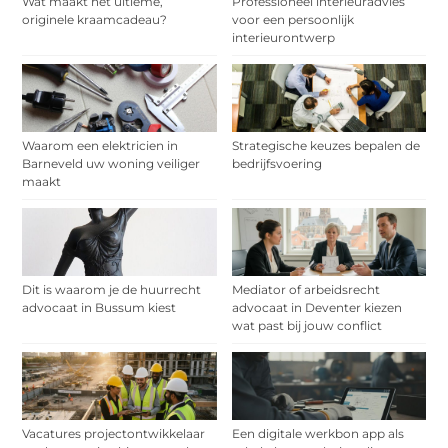
Wat maakt het ultieme,
Professioneel interieuradvies
originele kraamcadeau?
voor een persoonlijk
interieurontwerp
Waarom een elektricien in
Strategische keuzes bepalen de
Barneveld uw woning veiliger
bedrijfsvoering
maakt
Dit is waarom je de huurrecht
Mediator of arbeidsrecht
advocaat in Bussum kiest
advocaat in Deventer kiezen
wat past bij jouw conflict
Vacatures projectontwikkelaar
Een digitale werkbon app als