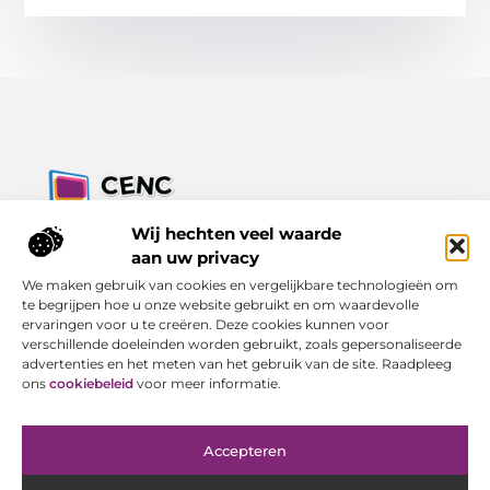
Jouw bron voor inzichten, tips en nieuws uit de digitale
Wij hechten veel waarde
wereld.
aan uw privacy
Ontdek alles wat je moet weten over het dagelijks leven, met
We maken gebruik van cookies en vergelijkbare technologieën om
een focus op praktische adviezen en actuele trends.
te begrijpen hoe u onze website gebruikt en om waardevolle
ervaringen voor u te creëren. Deze cookies kunnen voor
Bericht categorie
verschillende doeleinden worden gebruikt, zoals gepersonaliseerde
advertenties en het meten van het gebruik van de site. Raadpleeg
ons
cookiebeleid
voor meer informatie.
Onze informatie
Accepteren
Goede Backlinks Kopen: Investeren in Online Zichtbaarheid met Resultaat
Geld Verdienen met Je Website: Van Bezoeker tot Inkomen