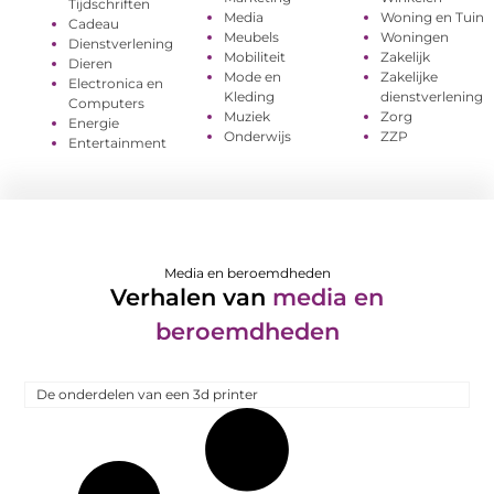
Tijdschriften
Media
Woning en Tuin
Cadeau
Meubels
Woningen
Dienstverlening
Mobiliteit
Zakelijk
Dieren
Mode en
Zakelijke
Electronica en
Kleding
dienstverlening
Computers
Muziek
Zorg
Energie
Onderwijs
ZZP
Entertainment
Media en beroemdheden
Verhalen van
media en
beroemdheden
De onderdelen van een 3d printer