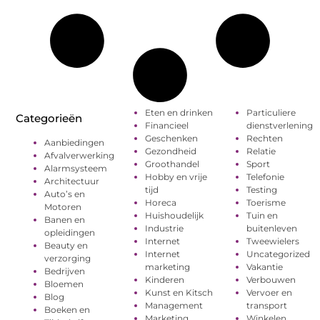
Eten en drinken
Particuliere
Categorieën
Financieel
dienstverlening
Geschenken
Rechten
Aanbiedingen
Gezondheid
Relatie
Afvalverwerking
Groothandel
Sport
Alarmsysteem
Hobby en vrije
Telefonie
Architectuur
tijd
Testing
Auto’s en
Horeca
Toerisme
Motoren
Huishoudelijk
Tuin en
Banen en
Industrie
buitenleven
opleidingen
Internet
Tweewielers
Beauty en
Internet
Uncategorized
verzorging
marketing
Vakantie
Bedrijven
Kinderen
Verbouwen
Bloemen
Kunst en Kitsch
Vervoer en
Blog
Management
transport
Boeken en
Marketing
Winkelen