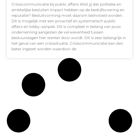
Crisiscommunicatie bij public affairs Wist jij dat politieke en
ambtelijke besluiten impact hebben op de bedrijfsvoering en
reputatie? Besluitvorming moet daarom beïnvloed worden.
Dit is mogelijk met een proactief en systematisch public
affairs en lobby-aanpak. Dit is compleet in belang van jouw
onderneming aangezien de verwevenheid tussen
bestuurslagen hier sterker door wordt. Dit is zeer belangrijk in
het geval van een crisissituatie. Crisiscommunicatie kan dan
beter ingezet worden waardoor de