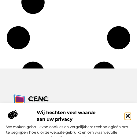
Jouw bron voor inzichten, tips en nieuws uit de digitale
Wij hechten veel waarde
wereld.
aan uw privacy
Ontdek alles wat je moet weten over het dagelijks leven, met
We maken gebruik van cookies en vergelijkbare technologieën om
een focus op praktische adviezen en actuele trends.
te begrijpen hoe u onze website gebruikt en om waardevolle