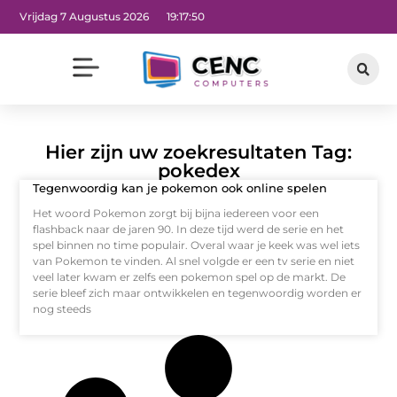
Vrijdag 7 Augustus 2026
19:17:50
Hier zijn uw zoekresultaten Tag:
pokedex
Tegenwoordig kan je pokemon ook online spelen
Het woord Pokemon zorgt bij bijna iedereen voor een
flashback naar de jaren 90. In deze tijd werd de serie en het
spel binnen no time populair. Overal waar je keek was wel iets
van Pokemon te vinden. Al snel volgde er een tv serie en niet
veel later kwam er zelfs een pokemon spel op de markt. De
serie bleef zich maar ontwikkelen en tegenwoordig worden er
nog steeds