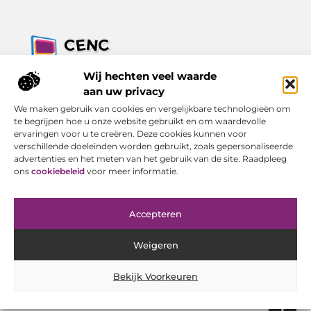
Jouw bron voor inzichten, tips en nieuws uit de digitale
Wij hechten veel waarde
wereld.
aan uw privacy
Ontdek alles wat je moet weten over het dagelijks leven, met
We maken gebruik van cookies en vergelijkbare technologieën om
een focus op praktische adviezen en actuele trends.
te begrijpen hoe u onze website gebruikt en om waardevolle
ervaringen voor u te creëren. Deze cookies kunnen voor
Bericht categorie
verschillende doeleinden worden gebruikt, zoals gepersonaliseerde
advertenties en het meten van het gebruik van de site. Raadpleeg
ons
cookiebeleid
voor meer informatie.
Onze informatie
Accepteren
Goede Backlinks Kopen: Investeren in Online Zichtbaarheid met Resultaat
Geld Verdienen met Je Website: Van Bezoeker tot Inkomen
Weigeren
Bekijk Voorkeuren
Website index
Cookiebeleid (EU)
@2025 www.cenc-computers.nl. All Right Reserved.