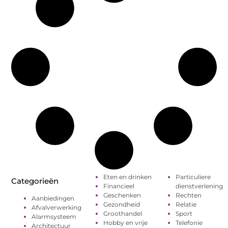
Eten en drinken
Particuliere
Categorieën
Financieel
dienstverlening
Geschenken
Rechten
Aanbiedingen
Gezondheid
Relatie
Afvalverwerking
Groothandel
Sport
Alarmsysteem
Hobby en vrije
Telefonie
Architectuur