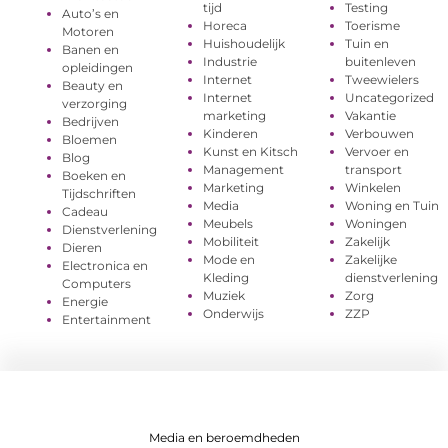
tijd
Testing
Auto’s en
Horeca
Toerisme
Motoren
Huishoudelijk
Tuin en
Banen en
Industrie
buitenleven
opleidingen
Internet
Tweewielers
Beauty en
Internet
Uncategorized
verzorging
marketing
Vakantie
Bedrijven
Kinderen
Verbouwen
Bloemen
Kunst en Kitsch
Vervoer en
Blog
Management
transport
Boeken en
Marketing
Winkelen
Tijdschriften
Media
Woning en Tuin
Cadeau
Meubels
Woningen
Dienstverlening
Mobiliteit
Zakelijk
Dieren
Mode en
Zakelijke
Electronica en
Kleding
dienstverlening
Computers
Muziek
Zorg
Energie
Onderwijs
ZZP
Entertainment
Media en beroemdheden