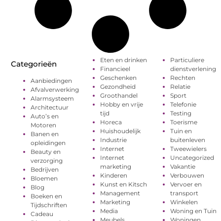
Eten en drinken
Particuliere
Categorieën
Financieel
dienstverlening
Geschenken
Rechten
Aanbiedingen
Gezondheid
Relatie
Afvalverwerking
Groothandel
Sport
Alarmsysteem
Hobby en vrije
Telefonie
Architectuur
tijd
Testing
Auto’s en
Horeca
Toerisme
Motoren
Huishoudelijk
Tuin en
Banen en
Industrie
buitenleven
opleidingen
Internet
Tweewielers
Beauty en
Internet
Uncategorized
verzorging
marketing
Vakantie
Bedrijven
Kinderen
Verbouwen
Bloemen
Kunst en Kitsch
Vervoer en
Blog
Management
transport
Boeken en
Marketing
Winkelen
Tijdschriften
Media
Woning en Tuin
Cadeau
Meubels
Woningen