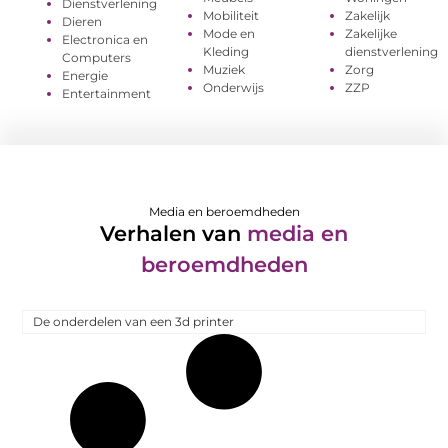
Dienstverlening
Mobiliteit
Zakelijk
Dieren
Mode en
Zakelijke
Electronica en
Kleding
dienstverlening
Computers
Muziek
Zorg
Energie
Onderwijs
ZZP
Entertainment
Media en beroemdheden
Verhalen van
media en
beroemdheden
De onderdelen van een 3d printer