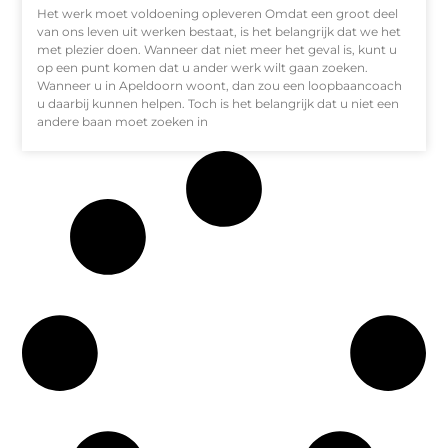
Het werk moet voldoening opleveren Omdat een groot deel
van ons leven uit werken bestaat, is het belangrijk dat we het
met plezier doen. Wanneer dat niet meer het geval is, kunt u
op een punt komen dat u ander werk wilt gaan zoeken.
Wanneer u in Apeldoorn woont, dan zou een loopbaancoach
u daarbij kunnen helpen. Toch is het belangrijk dat u niet een
andere baan moet zoeken in