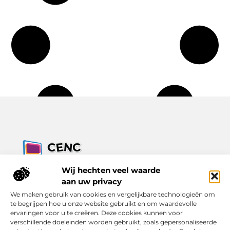
Jouw bron voor inzichten, tips en nieuws uit de digitale
Wij hechten veel waarde
wereld.
aan uw privacy
Ontdek alles wat je moet weten over het dagelijks leven, met
We maken gebruik van cookies en vergelijkbare technologieën om
een focus op praktische adviezen en actuele trends.
te begrijpen hoe u onze website gebruikt en om waardevolle
ervaringen voor u te creëren. Deze cookies kunnen voor
Bericht categorie
verschillende doeleinden worden gebruikt, zoals gepersonaliseerde