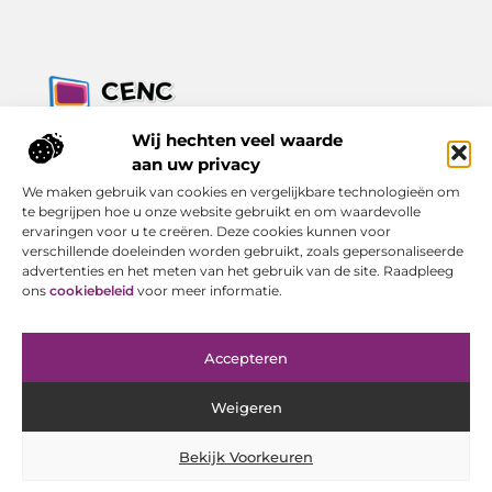
Jouw bron voor inzichten, tips en nieuws uit de digitale
Wij hechten veel waarde
wereld.
aan uw privacy
Ontdek alles wat je moet weten over het dagelijks leven, met
We maken gebruik van cookies en vergelijkbare technologieën om
een focus op praktische adviezen en actuele trends.
te begrijpen hoe u onze website gebruikt en om waardevolle
ervaringen voor u te creëren. Deze cookies kunnen voor
Bericht categorie
verschillende doeleinden worden gebruikt, zoals gepersonaliseerde
advertenties en het meten van het gebruik van de site. Raadpleeg
ons
cookiebeleid
voor meer informatie.
Onze informatie
Accepteren
Goede Backlinks Kopen: Investeren in Online Zichtbaarheid met Resultaat
Geld Verdienen met Je Website: Van Bezoeker tot Inkomen
Weigeren
Bekijk Voorkeuren
Website index
Cookiebeleid (EU)
@2025 www.cenc-computers.nl. All Right Reserved.