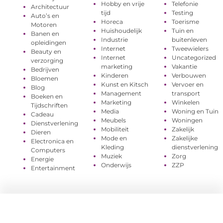
Hobby en vrije
Telefonie
Architectuur
tijd
Testing
Auto’s en
Horeca
Toerisme
Motoren
Huishoudelijk
Tuin en
Banen en
Industrie
buitenleven
opleidingen
Internet
Tweewielers
Beauty en
Internet
Uncategorized
verzorging
marketing
Vakantie
Bedrijven
Kinderen
Verbouwen
Bloemen
Kunst en Kitsch
Vervoer en
Blog
Management
transport
Boeken en
Marketing
Winkelen
Tijdschriften
Media
Woning en Tuin
Cadeau
Meubels
Woningen
Dienstverlening
Mobiliteit
Zakelijk
Dieren
Mode en
Zakelijke
Electronica en
Kleding
dienstverlening
Computers
Muziek
Zorg
Energie
Onderwijs
ZZP
Entertainment