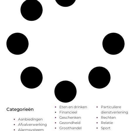
Eten en drinken
Particuliere
Categorieën
Financieel
dienstverlening
Geschenken
Rechten
Aanbiedingen
Gezondheid
Relatie
Afvalverwerking
Groothandel
Sport
Alarmsysteem