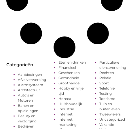
Eten en drinken
Particuliere
Categorieën
Financieel
dienstverlening
Geschenken
Rechten
Aanbiedingen
Gezondheid
Relatie
Afvalverwerking
Groothandel
Sport
Alarmsysteem
Hobby en vrije
Telefonie
Architectuur
tijd
Testing
Auto’s en
Horeca
Toerisme
Motoren
Huishoudelijk
Tuin en
Banen en
Industrie
buitenleven
opleidingen
Internet
Tweewielers
Beauty en
Internet
Uncategorized
verzorging
marketing
Vakantie
Bedrijven