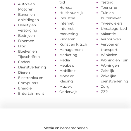
tijd
Testing
Auto’s en
Horeca
Toerisme
Motoren
Huishoudelijk
Tuin en
Banen en
Industrie
buitenleven
opleidingen
Internet
Tweewielers
Beauty en
Internet
Uncategorized
verzorging
marketing
Vakantie
Bedrijven
Kinderen
Verbouwen
Bloemen
Kunst en Kitsch
Vervoer en
Blog
Management
transport
Boeken en
Marketing
Winkelen
Tijdschriften
Media
Woning en Tuin
Cadeau
Meubels
Woningen
Dienstverlening
Mobiliteit
Zakelijk
Dieren
Mode en
Zakelijke
Electronica en
Kleding
dienstverlening
Computers
Muziek
Zorg
Energie
Onderwijs
ZZP
Entertainment
Media en beroemdheden