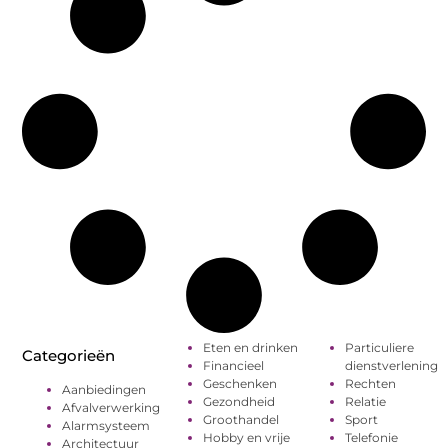
Eten en drinken
Particuliere
Categorieën
Financieel
dienstverlening
Geschenken
Rechten
Aanbiedingen
Gezondheid
Relatie
Afvalverwerking
Groothandel
Sport
Alarmsysteem
Hobby en vrije
Telefonie
Architectuur