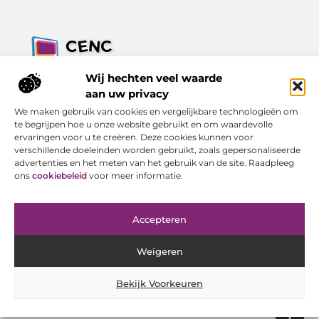
Jouw bron voor inzichten, tips en nieuws uit de digitale
Wij hechten veel waarde
wereld.
aan uw privacy
Ontdek alles wat je moet weten over het dagelijks leven, met
We maken gebruik van cookies en vergelijkbare technologieën om
een focus op praktische adviezen en actuele trends.
te begrijpen hoe u onze website gebruikt en om waardevolle
ervaringen voor u te creëren. Deze cookies kunnen voor
Bericht categorie
verschillende doeleinden worden gebruikt, zoals gepersonaliseerde
advertenties en het meten van het gebruik van de site. Raadpleeg
ons
cookiebeleid
voor meer informatie.
Onze informatie
Accepteren
Goede Backlinks Kopen: Investeren in Online Zichtbaarheid met Resultaat
Geld Verdienen met Je Website: Van Bezoeker tot Inkomen
Weigeren
Bekijk Voorkeuren
Website index
Cookiebeleid (EU)
@2025 www.cenc-computers.nl. All Right Reserved.