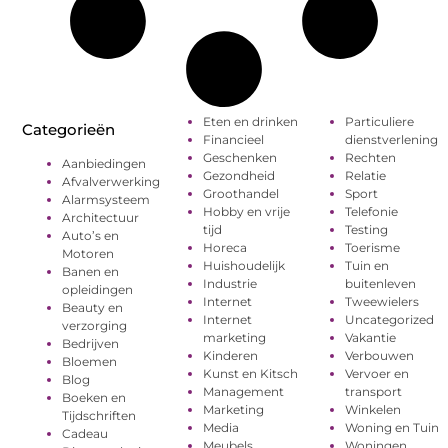
Eten en drinken
Particuliere
Categorieën
Financieel
dienstverlening
Geschenken
Rechten
Aanbiedingen
Gezondheid
Relatie
Afvalverwerking
Groothandel
Sport
Alarmsysteem
Hobby en vrije
Telefonie
Architectuur
tijd
Testing
Auto’s en
Horeca
Toerisme
Motoren
Huishoudelijk
Tuin en
Banen en
Industrie
buitenleven
opleidingen
Internet
Tweewielers
Beauty en
Internet
Uncategorized
verzorging
marketing
Vakantie
Bedrijven
Kinderen
Verbouwen
Bloemen
Kunst en Kitsch
Vervoer en
Blog
Management
transport
Boeken en
Marketing
Winkelen
Tijdschriften
Media
Woning en Tuin
Cadeau
Meubels
Woningen