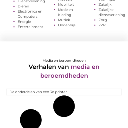
Dienstverlening
Mobiliteit
Zakelijk
Dieren
Mode en
Zakelijke
Electronica en
Kleding
dienstverlening
Computers
Muziek
Zorg
Energie
Onderwijs
ZZP
Entertainment
Media en beroemdheden
Verhalen van
media en
beroemdheden
De onderdelen van een 3d printer