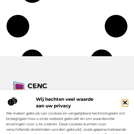
Jouw bron voor inzichten, tips en nieuws uit de digitale
Wij hechten veel waarde
wereld.
aan uw privacy
Ontdek alles wat je moet weten over het dagelijks leven, met
We maken gebruik van cookies en vergelijkbare technologieën om
een focus op praktische adviezen en actuele trends.
te begrijpen hoe u onze website gebruikt en om waardevolle
ervaringen voor u te creëren. Deze cookies kunnen voor
Bericht categorie
verschillende doeleinden worden gebruikt, zoals gepersonaliseerde