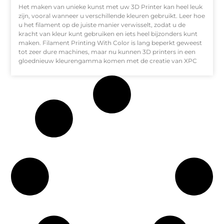
Het maken van unieke kunst met uw 3D Printer kan heel leuk
zijn, vooral wanneer u verschillende kleuren gebruikt. Leer hoe
u het filament op de juiste manier verwisselt, zodat u de
kracht van kleur kunt gebruiken en iets heel bijzonders kunt
maken. Filament Printing With Color is lang beperkt geweest
tot zeer dure machines, maar nu kunnen 3D printers in een
gloednieuw kleurengamma komen met de creatie van XPC