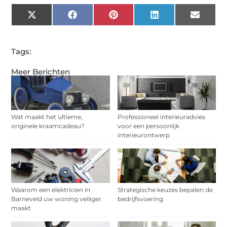
X
Facebook
Pinterest
LinkedIn
Email
(Twitter)
Tags:
Meer Berichten
Wat maakt het ultieme,
Professioneel interieuradvies
originele kraamcadeau?
voor een persoonlijk
interieurontwerp
Waarom een elektricien in
Strategische keuzes bepalen de
Barneveld uw woning veiliger
bedrijfsvoering
maakt