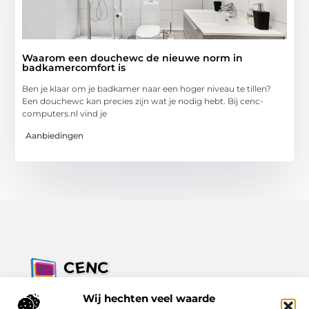
Waarom een douchewc de nieuwe norm in
badkamercomfort is
Ben je klaar om je badkamer naar een hoger niveau te tillen?
Een douchewc kan precies zijn wat je nodig hebt. Bij cenc-
computers.nl vind je
Aanbiedingen
Jouw bron voor inzichten, tips en nieuws uit de digitale
Wij hechten veel waarde
wereld.