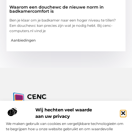
Waarom een douchewc de nieuwe norm in
badkamercomfort is
Ben je klaar om je badkamer naar een hoger niveau te tillen?
Een douchewc kan precies zijn wat je nodig hebt. Bij cenc-
computers.nl vind je
Aanbiedingen
Jouw bron voor inzichten, tips en nieuws uit de digitale
Wij hechten veel waarde
wereld.
aan uw privacy
Ontdek alles wat je moet weten over het dagelijks leven, met
We maken gebruik van cookies en vergelijkbare technologieën om
een focus op praktische adviezen en actuele trends.
te begrijpen hoe u onze website gebruikt en om waardevolle