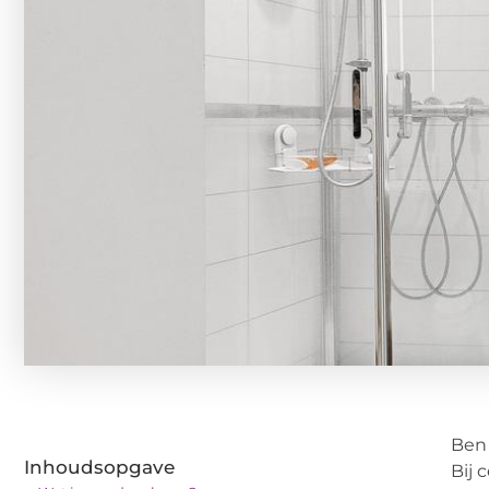
Ben 
Inhoudsopgave
Bij 