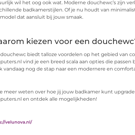
urlijk wil het oog ook wat. Moderne douchewc’s zijn verk
chillende badkamerstijlen. Of je nu houdt van minimalistisc
model dat aansluit bij jouw smaak.
arom kiezen voor een douchewc
douchewc biedt talloze voordelen op het gebied van co
uters.nl vind je een breed scala aan opties die passen b
k vandaag nog de stap naar een modernere en comfort
je meer weten over hoe jij jouw badkamer kunt upgra
uters.nl en ontdek alle mogelijkheden!
s://velunova.nl/