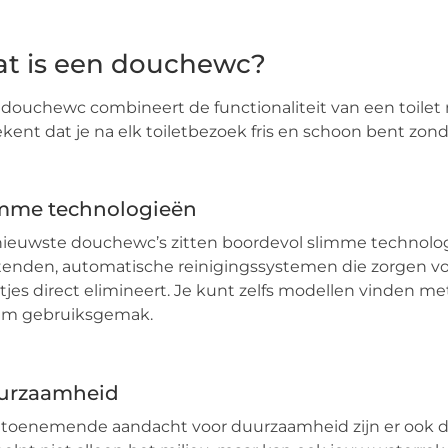
t is een douchewc?
douchewc combineert de functionaliteit van een toilet 
kent dat je na elk toiletbezoek fris en schoon bent zond
mme technologieën
ieuwste douchewc’s zitten boordevol slimme technolog
enden, automatische reinigingssystemen die zorgen voo
tjes direct elimineert. Je kunt zelfs modellen vinden 
iem gebruiksgemak.
urzaamheid
 toenemende aandacht voor duurzaamheid zijn er ook d