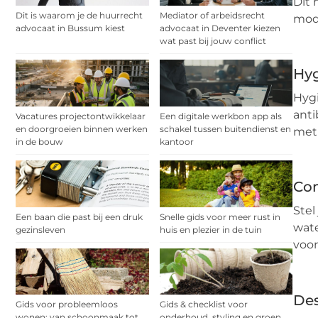
Dit 
Dit is waarom je de huurrecht
Mediator of arbeidsrecht
mode
advocaat in Bussum kiest
advocaat in Deventer kiezen
wat past bij jouw conflict
Hy
Hygi
anti
Vacatures projectontwikkelaar
Een digitale werkbon app als
en doorgroeien binnen werken
schakel tussen buitendienst en
met
in de bouw
kantoor
Co
Stel
Een baan die past bij een druk
Snelle gids voor meer rust in
wate
gezinsleven
huis en plezier in de tuin
voor
De
Gids voor probleemloos
Gids & checklist voor
wonen: van schoonmaak tot
onderhoud, styling en groen