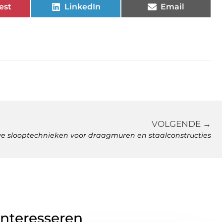
est
LinkedIn
Email
VOLGENDE →
ve slooptechnieken voor draagmuren en staalconstructies
interesseren