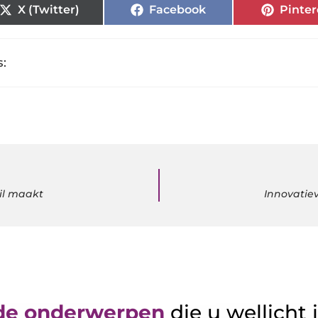
X (Twitter)
Facebook
Pinter
:
hil maakt
Innovatie
de onderwerpen
die u wellicht 