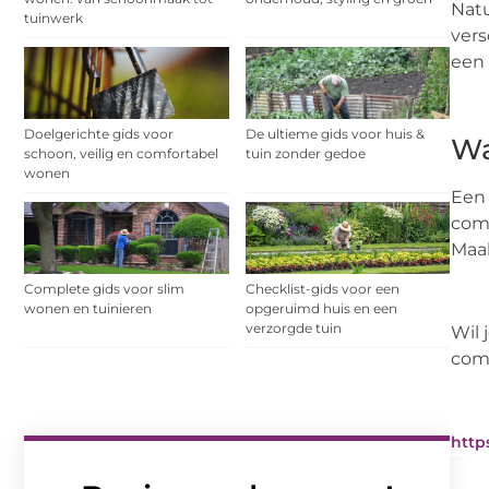
Natu
tuinwerk
vers
een 
Doelgerichte gids voor
De ultieme gids voor huis &
Wa
schoon, veilig en comfortabel
tuin zonder gedoe
wonen
Een 
comp
Maa
Complete gids voor slim
Checklist-gids voor een
wonen en tuinieren
opgeruimd huis en een
verzorgde tuin
Wil 
comp
http