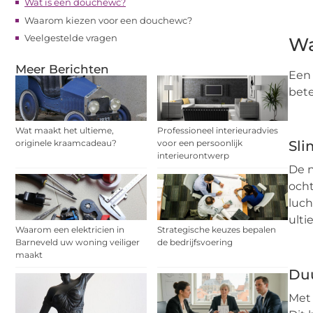
Wat is een douchewc?
Waarom kiezen voor een douchewc?
Veelgestelde vragen
Wa
Meer Berichten
Een 
bete
Wat maakt het ultieme,
Professioneel interieuradvies
originele kraamcadeau?
voor een persoonlijk
Sli
interieurontwerp
De n
ocht
luch
ult
Waarom een elektricien in
Strategische keuzes bepalen
Barneveld uw woning veiliger
de bedrijfsvoering
maakt
Du
Met