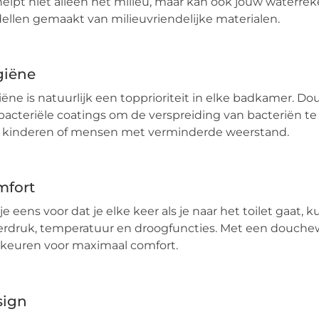
helpt niet alleen het milieu, maar kan ook jouw water
llen gemaakt van milieuvriendelijke materialen.
giëne
ëne is natuurlijk een topprioriteit in elke badkamer. 
bacteriële coatings om de verspreiding van bacteriën te
 kinderen of mensen met verminderde weerstand.
mfort
 je eens voor dat je elke keer als je naar het toilet gaat,
rdruk, temperatuur en droogfuncties. Met een douchewc
keuren voor maximaal comfort.
sign