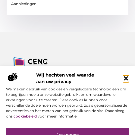
Aanbiedingen
Jouw bron voor inzichten, tips en nieuws uit de digitale
Wij hechten veel waarde
wereld.
aan uw privacy
Ontdek alles wat je moet weten over het dagelijks leven, met
We maken gebruik van cookies en vergelijkbare technologieën om
een focus op praktische adviezen en actuele trends.
te begrijpen hoe u onze website gebruikt en om waardevolle
ervaringen voor u te creëren. Deze cookies kunnen voor
Bericht categorie
verschillende doeleinden worden gebruikt, zoals gepersonaliseerde
advertenties en het meten van het gebruik van de site. Raadpleeg
ons
cookiebeleid
voor meer informatie.
Onze informatie
Accepteren
Goede Backlinks Kopen: Investeren in Online Zichtbaarheid met Resultaat
Geld Verdienen met Je Website: Van Bezoeker tot Inkomen