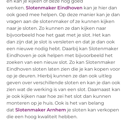
en kan je kijken of deze nog goed
werken.
Slotenmaker Eindhoven
kan je hier dan
ook goed mee helpen. Op deze manier kan je dan
vragen aan de slotenmaker of ze kunnen kijken
naar je sloten. Zo kunnen ze dan kijken naar
bijvoorbeeld hoe het gaat met je slot. Het kan
dan zijn dat je slot is versleten en dat je dan ook
een nieuwe nodig hebt. Daarbij kan Slotenmaker
Eindhoven je ook helpen met bijvoorbeeld het
zoeken van een nieuw slot. Zo kan Slotenmaker
Eindhoven sloten laten zien die je kan kopen voor
op je deuren. Hierbij kunnen ze dan ook uitleg
geven over verschillende sloten en kan je dan ook
zien wat de werking is van een slot. Daarnaast kan
je ook kijken naar hoe zei het slot dan kunnen
monteren op je huis. Ook is het van belang
dat
Slotenmaker Arnhem
je sloten kan verkopen
die een hoog kwaliteit hebben.