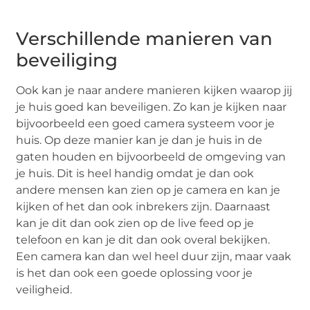
Verschillende manieren van
beveiliging
Ook kan je naar andere manieren kijken waarop jij
je huis goed kan beveiligen. Zo kan je kijken naar
bijvoorbeeld een goed camera systeem voor je
huis. Op deze manier kan je dan je huis in de
gaten houden en bijvoorbeeld de omgeving van
je huis. Dit is heel handig omdat je dan ook
andere mensen kan zien op je camera en kan je
kijken of het dan ook inbrekers zijn. Daarnaast
kan je dit dan ook zien op de live feed op je
telefoon en kan je dit dan ook overal bekijken.
Een camera kan dan wel heel duur zijn, maar vaak
is het dan ook een goede oplossing voor je
veiligheid.