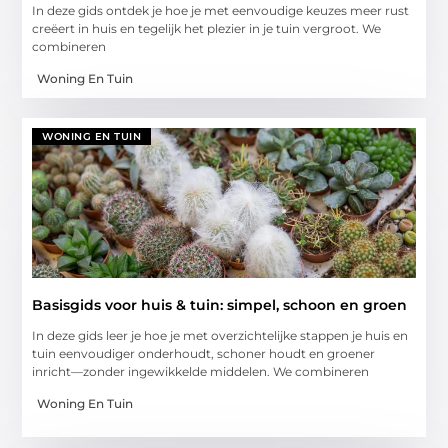
In deze gids ontdek je hoe je met eenvoudige keuzes meer rust
creëert in huis en tegelijk het plezier in je tuin vergroot. We
combineren
Woning En Tuin
WONING EN TUIN
Basisgids voor huis & tuin: simpel, schoon en groen
In deze gids leer je hoe je met overzichtelijke stappen je huis en
tuin eenvoudiger onderhoudt, schoner houdt en groener
inricht—zonder ingewikkelde middelen. We combineren
Woning En Tuin