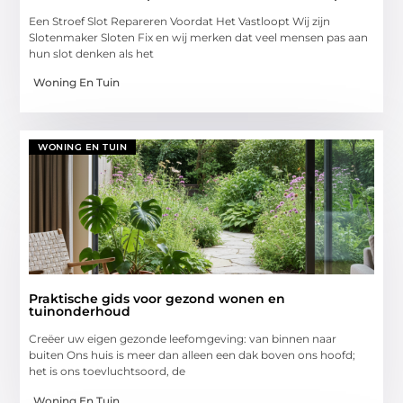
Een Stroef Slot Repareren Voordat Het Vastloopt Wij zijn
Slotenmaker Sloten Fix en wij merken dat veel mensen pas aan
hun slot denken als het
Woning En Tuin
WONING EN TUIN
Praktische gids voor gezond wonen en
tuinonderhoud
Creëer uw eigen gezonde leefomgeving: van binnen naar
buiten Ons huis is meer dan alleen een dak boven ons hoofd;
het is ons toevluchtsoord, de
Woning En Tuin