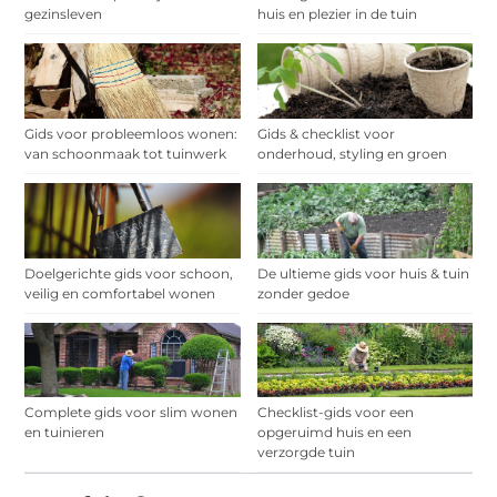
gezinsleven
huis en plezier in de tuin
Gids voor probleemloos wonen:
Gids & checklist voor
van schoonmaak tot tuinwerk
onderhoud, styling en groen
Doelgerichte gids voor schoon,
De ultieme gids voor huis & tuin
veilig en comfortabel wonen
zonder gedoe
Complete gids voor slim wonen
Checklist-gids voor een
en tuinieren
opgeruimd huis en een
verzorgde tuin