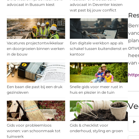
advocaat in Bussum kiest
advocaat in Deventer kiezen
wat past bij jouw conflict
Res
Bent
vand
plan
Vacatures projectontwikkelaar
Een digitale werkbon app als
onve
en doorgroeien binnen werken
schakel tussen buitendienst en
in de bouw
kantoor
heer
van 
http
Een baan die past bij een druk
Snelle gids voor meer rust in
gezinsleven
huis en plezier in de tuin
Ve
Gids voor probleemloos
Gids & checklist voor
wonen: van schoonmaak tot
onderhoud, styling en groen
tuinwerk