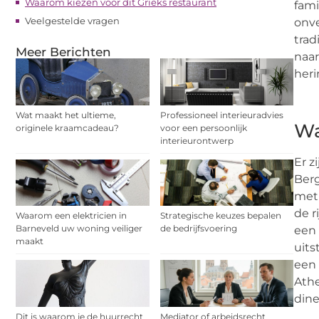
Waarom kiezen voor dit Grieks restaurant
fami
Veelgestelde vragen
onve
trad
Meer Berichten
naar
heri
Wat maakt het ultieme,
Professioneel interieuradvies
Wa
originele kraamcadeau?
voor een persoonlijk
interieurontwerp
Er z
Ber
met 
de r
Waarom een elektricien in
Strategische keuzes bepalen
Barneveld uw woning veiliger
de bedrijfsvoering
een 
maakt
uits
een 
Athe
dine
Dit is waarom je de huurrecht
Mediator of arbeidsrecht