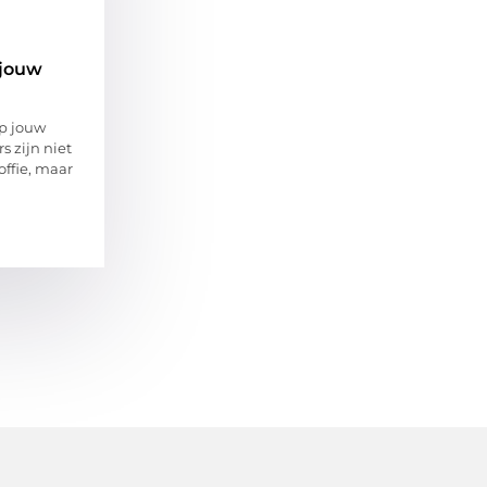
 jouw
op jouw
 zijn niet
offie, maar