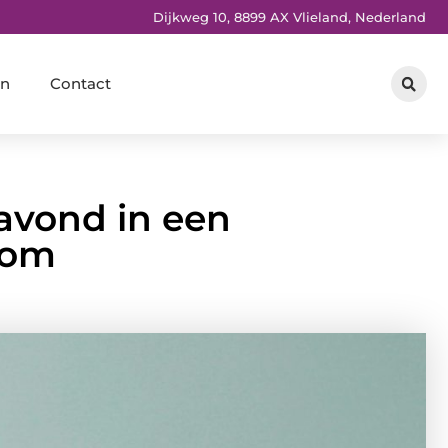
Dijkweg 10, 8899 AX Vlieland, Nederland
en
Contact
avond in een
oom