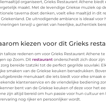
liemaaltijd organiseert, Grieks Restaurant Athene biedt
rgetelijk maakt. Met de levendige Griekse muziek op d
itionele taverna doet denken, voelt elke maaltijd in dit
 Griekenland. De uitnodigende ambiance is ideaal voor
nneringen terwijl u geniet van heerlijke, authentiek ber
arom kiezen voor dit Grieks rest
ijn talloze redenen om voor Grieks Restaurant Athene te
gen op Zoom. Dit
restaurant
onderscheidt zich door zijn 
zorg bereide tzatziki tot de perfect gegrilde souvlaki.
ijke smaken van de Griekse keuken benadrukken. Boven
uitgebreide menukaart die iets biedt voor elke smaak en
tekende klantenservice en de vriendelijke bediening zor
kenner bent van de Griekse keuken of deze voor het ee
ne zijn altijd bereid om hun passie voor hun cultuur e
rervaring nog rijker en persoonlijker wordt.