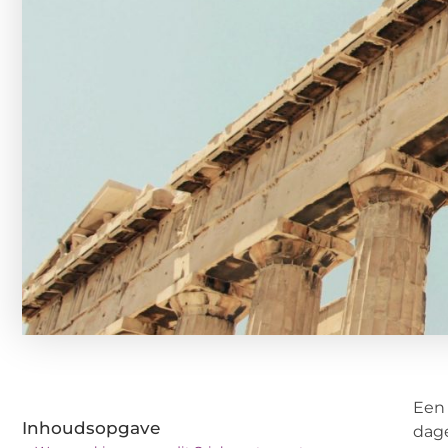
Een 
Inhoudsopgave
dage