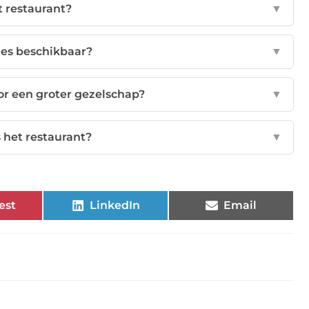
t restaurant?
▼
ties beschikbaar?
▼
or een groter gezelschap?
▼
 het restaurant?
▼
est
LinkedIn
Email