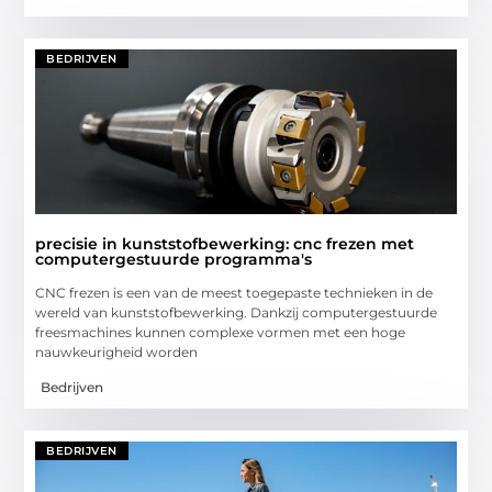
BEDRIJVEN
precisie in kunststofbewerking: cnc frezen met
computergestuurde programma's
CNC frezen is een van de meest toegepaste technieken in de
wereld van kunststofbewerking. Dankzij computergestuurde
freesmachines kunnen complexe vormen met een hoge
nauwkeurigheid worden
Bedrijven
BEDRIJVEN