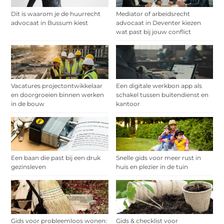
Dit is waarom je de huurrecht
Mediator of arbeidsrecht
advocaat in Bussum kiest
advocaat in Deventer kiezen
wat past bij jouw conflict
Vacatures projectontwikkelaar
Een digitale werkbon app als
en doorgroeien binnen werken
schakel tussen buitendienst en
in de bouw
kantoor
Een baan die past bij een druk
Snelle gids voor meer rust in
gezinsleven
huis en plezier in de tuin
Gids voor probleemloos wonen:
Gids & checklist voor