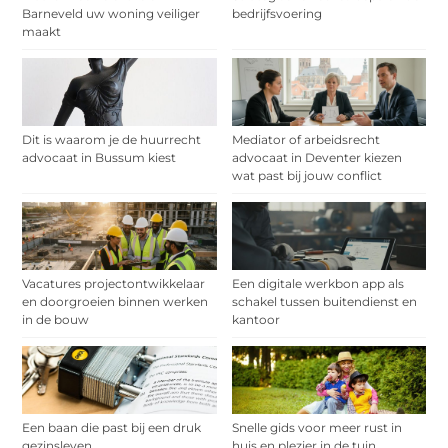
Barneveld uw woning veiliger
bedrijfsvoering
maakt
Dit is waarom je de huurrecht
Mediator of arbeidsrecht
advocaat in Bussum kiest
advocaat in Deventer kiezen
wat past bij jouw conflict
Vacatures projectontwikkelaar
Een digitale werkbon app als
en doorgroeien binnen werken
schakel tussen buitendienst en
in de bouw
kantoor
Een baan die past bij een druk
Snelle gids voor meer rust in
gezinsleven
huis en plezier in de tuin