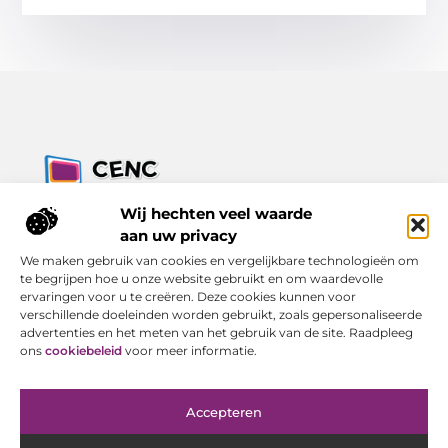
Jouw bron voor inzichten, tips en nieuws uit de digitale
Wij hechten veel waarde
wereld.
aan uw privacy
Ontdek alles wat je moet weten over het dagelijks leven, met
We maken gebruik van cookies en vergelijkbare technologieën om
een focus op praktische adviezen en actuele trends.
te begrijpen hoe u onze website gebruikt en om waardevolle
ervaringen voor u te creëren. Deze cookies kunnen voor
Bericht categorie
verschillende doeleinden worden gebruikt, zoals gepersonaliseerde
advertenties en het meten van het gebruik van de site. Raadpleeg
ons
cookiebeleid
voor meer informatie.
Onze informatie
Accepteren
Goede Backlinks Kopen: Investeren in Online Zichtbaarheid met Resultaat
Geld Verdienen met Je Website: Van Bezoeker tot Inkomen