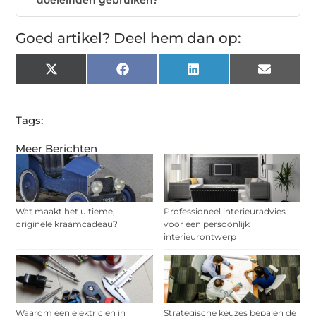
Goed artikel? Deel hem dan op:
X
Facebook
LinkedIn
Email
(Twitter)
Tags:
Meer Berichten
Wat maakt het ultieme,
Professioneel interieuradvies
originele kraamcadeau?
voor een persoonlijk
interieurontwerp
Waarom een elektricien in
Strategische keuzes bepalen de