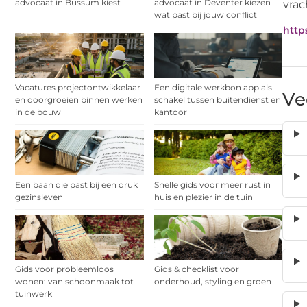
advocaat in Bussum kiest
advocaat in Deventer kiezen
vrac
wat past bij jouw conflict
https
Vacatures projectontwikkelaar
Een digitale werkbon app als
Ve
en doorgroeien binnen werken
schakel tussen buitendienst en
in de bouw
kantoor
Een baan die past bij een druk
Snelle gids voor meer rust in
gezinsleven
huis en plezier in de tuin
Gids voor probleemloos
Gids & checklist voor
wonen: van schoonmaak tot
onderhoud, styling en groen
tuinwerk