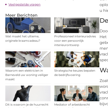
Veelgestelde vragen
oplo
u hi
Meer Berichten
De
Door
Wat maakt het ultieme,
Professioneel interieuradvies
Het 
originele kraamcadeau?
voor een persoonlijk
gebe
interieurontwerp
mens
vrac
speci
Wa
Waarom een elektricien in
Strategische keuzes bepalen
Barneveld uw woning veiliger
de bedrijfsvoering
maakt
Zoal
word
vrac
conn
bijv
Dit is waarom je de huurrecht
Mediator of arbeidsrecht