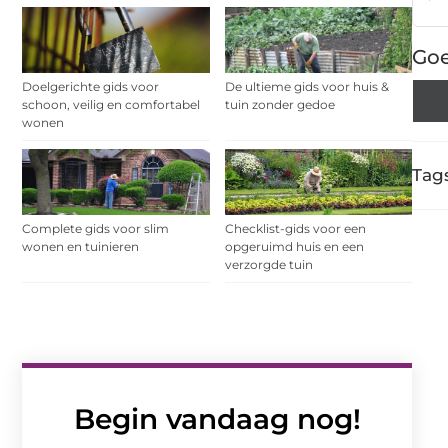
Goe
Doelgerichte gids voor
De ultieme gids voor huis &
schoon, veilig en comfortabel
tuin zonder gedoe
wonen
Tags
Complete gids voor slim
Checklist-gids voor een
wonen en tuinieren
opgeruimd huis en een
verzorgde tuin
Begin vandaag nog!