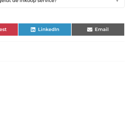
eldt de inkoop service?
▼
est
LinkedIn
Email