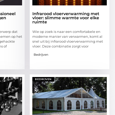
sioneel
Infrarood vloerverwarming met
gen
vloer: slimme warmte voor elke
ruimte
erwerp dat
Wie op zoek is naar een comfortabele en
 nemen op het
moderne manier van verwarmen, komt al
 gehackte
snel uit bij infrarood vloerverwarming met
s of
vloer. Deze combinatie zorgt voor
Bedrijven
BEDRIJVEN