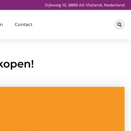
Dijkweg 10, 8899 AX Vlieland, Nederland
en
Contact
kopen!