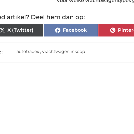
Voor welke vrachtwagentypes g
d artikel? Deel hem dan op:
X (Twitter)
Facebook
Pinter
autotradex
,
vrachtwagen inkoop
: