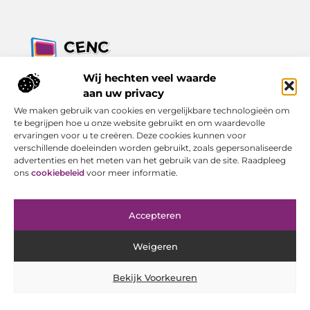
Jouw bron voor inzichten, tips en nieuws uit de digitale
Wij hechten veel waarde
wereld.
aan uw privacy
Ontdek alles wat je moet weten over het dagelijks leven, met
We maken gebruik van cookies en vergelijkbare technologieën om
een focus op praktische adviezen en actuele trends.
te begrijpen hoe u onze website gebruikt en om waardevolle
ervaringen voor u te creëren. Deze cookies kunnen voor
Bericht categorie
verschillende doeleinden worden gebruikt, zoals gepersonaliseerde
advertenties en het meten van het gebruik van de site. Raadpleeg
ons
cookiebeleid
voor meer informatie.
Onze informatie
Accepteren
Goede Backlinks Kopen: Investeren in Online Zichtbaarheid met Resultaat
Geld Verdienen met Je Website: Van Bezoeker tot Inkomen
Weigeren
Bekijk Voorkeuren
Website index
Cookiebeleid (EU)
@2025 www.cenc-computers.nl. All Right Reserved.