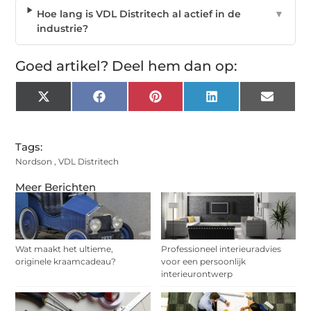
Hoe lang is VDL Distritech al actief in de
▼
industrie?
Goed artikel? Deel hem dan op:
X
Facebook
Pinterest
LinkedIn
Email
(Twitter)
Tags:
Nordson
,
VDL Distritech
Meer Berichten
Wat maakt het ultieme,
Professioneel interieuradvies
originele kraamcadeau?
voor een persoonlijk
interieurontwerp