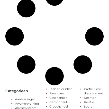
Eten en drinken
Particuliere
Categorieën
Financieel
dienstverlening
Geschenken
Rechten
Aanbiedingen
Gezondheid
Relatie
Afvalverwerking
Groothandel
Sport
Alarmsysteem