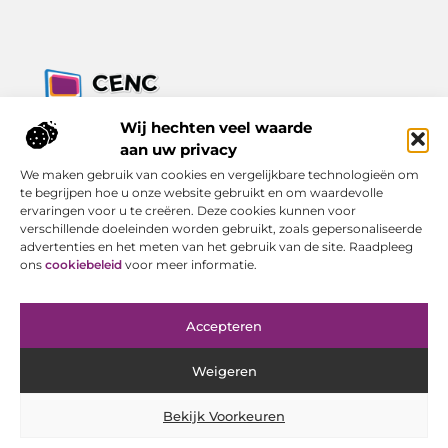
Jouw bron voor inzichten, tips en nieuws uit de digitale
Wij hechten veel waarde
wereld.
aan uw privacy
Ontdek alles wat je moet weten over het dagelijks leven, met
We maken gebruik van cookies en vergelijkbare technologieën om
een focus op praktische adviezen en actuele trends.
te begrijpen hoe u onze website gebruikt en om waardevolle
ervaringen voor u te creëren. Deze cookies kunnen voor
Bericht categorie
verschillende doeleinden worden gebruikt, zoals gepersonaliseerde
advertenties en het meten van het gebruik van de site. Raadpleeg
ons
cookiebeleid
voor meer informatie.
Onze informatie
Accepteren
Goede Backlinks Kopen: Investeren in Online Zichtbaarheid met Resultaat
Geld Verdienen met Je Website: Van Bezoeker tot Inkomen
Weigeren
Bekijk Voorkeuren
Website index
Cookiebeleid (EU)
@2025 www.cenc-computers.nl. All Right Reserved.