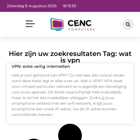
Zaterdag 8 Augustus 2026
18:15:55
Hier zijn uw zoekresultaten Tag: wat
is vpn
VPN: extra veilig internetten
Heb je ooit gehoord van VPN? Zo niet lees dan vooral verder,
want deze tekst legt er alles over uit. Wat is VPN? VPN staat
voor virtueel particulier netwerk en is eigenlijk een beveiliging
voor jouw aparaat. Dit klinkt waarschijnlijk heel onduidelijk,
maar ik zal het iets makkelijker uitleggen. Zodra jij jouw
smartphone verbind met een wifi netwerk, krijgt jouw
smartphone een uniek IP-adres. Via dit IP-adres kunnen
verschillende mensen