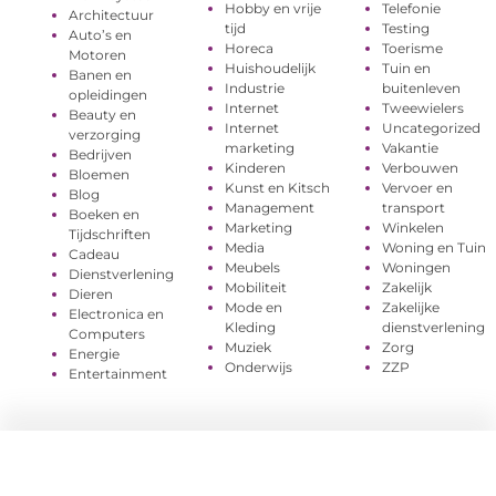
Hobby en vrije
Telefonie
Architectuur
tijd
Testing
Auto’s en
Horeca
Toerisme
Motoren
Huishoudelijk
Tuin en
Banen en
Industrie
buitenleven
opleidingen
Internet
Tweewielers
Beauty en
Internet
Uncategorized
verzorging
marketing
Vakantie
Bedrijven
Kinderen
Verbouwen
Bloemen
Kunst en Kitsch
Vervoer en
Blog
Management
transport
Boeken en
Marketing
Winkelen
Tijdschriften
Media
Woning en Tuin
Cadeau
Meubels
Woningen
Dienstverlening
Mobiliteit
Zakelijk
Dieren
Mode en
Zakelijke
Electronica en
Kleding
dienstverlening
Computers
Muziek
Zorg
Energie
Onderwijs
ZZP
Entertainment