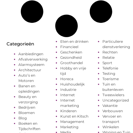
Eten en drinken
Particuliere
Categorieën
Financieel
dienstverlening
Geschenken
Rechten
Aanbiedingen
Gezondheid
Relatie
Afvalverwerking
Groothandel
Sport
Alarmsysteem
Hobby en vrije
Telefonie
Architectuur
tijd
Testing
Auto’s en
Horeca
Toerisme
Motoren
Huishoudelijk
Tuin en
Banen en
Industrie
buitenleven
opleidingen
Internet
Tweewielers
Beauty en
Internet
Uncategorized
verzorging
marketing
Vakantie
Bedrijven
Kinderen
Verbouwen
Bloemen
Kunst en Kitsch
Vervoer en
Blog
Management
transport
Boeken en
Marketing
Winkelen
Tijdschriften
Media
Woning en Tuin