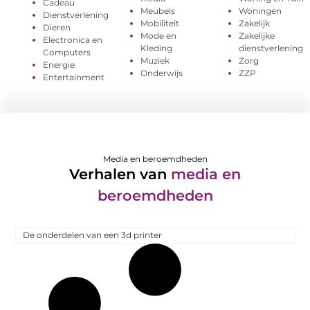
Cadeau
Meubels
Woningen
Dienstverlening
Mobiliteit
Zakelijk
Dieren
Mode en
Zakelijke
Electronica en
Kleding
dienstverlening
Computers
Muziek
Zorg
Energie
Onderwijs
ZZP
Entertainment
Media en beroemdheden
Verhalen van
media en
beroemdheden
De onderdelen van een 3d printer