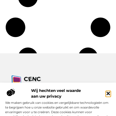
Jouw bron voor inzichten, tips en nieuws uit de digitale
Wij hechten veel waarde
wereld.
aan uw privacy
Ontdek alles wat je moet weten over het dagelijks leven, met
We maken gebruik van cookies en vergelijkbare technologieën om
een focus op praktische adviezen en actuele trends.
te begrijpen hoe u onze website gebruikt en om waardevolle
ervaringen voor u te creëren. Deze cookies kunnen voor
Bericht categorie