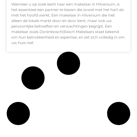
Wanneer u op zoek bent naar een makelaar in Hilversum, is
het essentieel een partner te kiezen die zowel met het hart als
met het hoofd werkt. Een makelaar in Hilversum die niet
alleen de lokale markt door en door kent, maar ook uw
persoonlijke behoeften en verwachtingen begrijpt. Een
makelaar zoals Dorenbosch|Rasch Makelaars staat bekend
om hun betrokkenheid en expertise, en zet zich volledig in om
uw huis niet