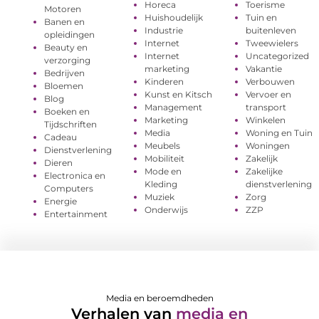
Horeca
Toerisme
Motoren
Huishoudelijk
Tuin en
Banen en
Industrie
buitenleven
opleidingen
Internet
Tweewielers
Beauty en
Internet
Uncategorized
verzorging
marketing
Vakantie
Bedrijven
Kinderen
Verbouwen
Bloemen
Kunst en Kitsch
Vervoer en
Blog
Management
transport
Boeken en
Marketing
Winkelen
Tijdschriften
Media
Woning en Tuin
Cadeau
Meubels
Woningen
Dienstverlening
Mobiliteit
Zakelijk
Dieren
Mode en
Zakelijke
Electronica en
Kleding
dienstverlening
Computers
Muziek
Zorg
Energie
Onderwijs
ZZP
Entertainment
Media en beroemdheden
Verhalen van
media en