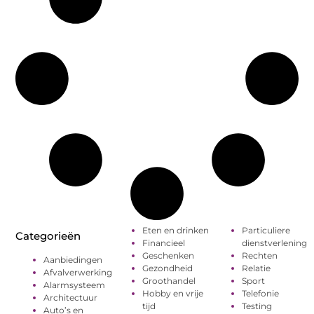
Eten en drinken
Particuliere
Categorieën
Financieel
dienstverlening
Geschenken
Rechten
Aanbiedingen
Gezondheid
Relatie
Afvalverwerking
Groothandel
Sport
Alarmsysteem
Hobby en vrije
Telefonie
Architectuur
tijd
Testing
Auto’s en