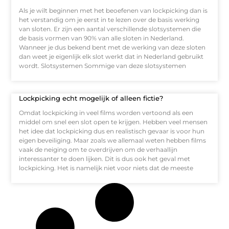
Als je wilt beginnen met het beoefenen van lockpicking dan is
het verstandig om je eerst in te lezen over de basis werking
van sloten. Er zijn een aantal verschillende slotsystemen die
de basis vormen van 90% van alle sloten in Nederland.
Wanneer je dus bekend bent met de werking van deze sloten
dan weet je eigenlijk elk slot werkt dat in Nederland gebruikt
wordt. Slotsystemen Sommige van deze slotsystemen
Lockpicking echt mogelijk of alleen fictie?
Omdat lockpicking in veel films worden vertoond als een
middel om snel een slot open te krijgen. Hebben veel mensen
het idee dat lockpicking dus en realistisch gevaar is voor hun
eigen beveiliging. Maar zoals we allemaal weten hebben films
vaak de neiging om te overdrijven om de verhaallijn
interessanter te doen lijken. Dit is dus ook het geval met
lockpicking. Het is namelijk niet voor niets dat de meeste