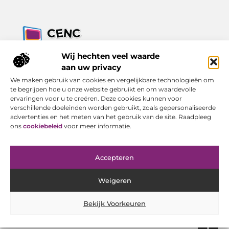
Jouw bron voor inzichten, tips en nieuws uit de digitale
Wij hechten veel waarde
wereld.
aan uw privacy
Ontdek alles wat je moet weten over het dagelijks leven, met
We maken gebruik van cookies en vergelijkbare technologieën om
een focus op praktische adviezen en actuele trends.
te begrijpen hoe u onze website gebruikt en om waardevolle
ervaringen voor u te creëren. Deze cookies kunnen voor
Bericht categorie
verschillende doeleinden worden gebruikt, zoals gepersonaliseerde
advertenties en het meten van het gebruik van de site. Raadpleeg
ons
cookiebeleid
voor meer informatie.
Onze informatie
Accepteren
Goede Backlinks Kopen: Investeren in Online Zichtbaarheid met Resultaat
Geld Verdienen met Je Website: Van Bezoeker tot Inkomen
Weigeren
Bekijk Voorkeuren
Website index
Cookiebeleid (EU)
@2025 www.cenc-computers.nl. All Right Reserved.