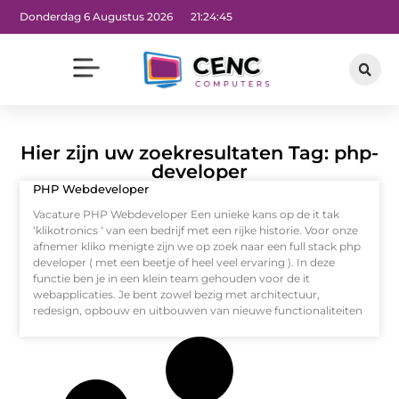
Donderdag 6 Augustus 2026
21:24:45
Hier zijn uw zoekresultaten Tag: php-
developer
PHP Webdeveloper
Vacature PHP Webdeveloper Een unieke kans op de it tak
‘klikotronics ‘ van een bedrijf met een rijke historie. Voor onze
afnemer kliko menigte zijn we op zoek naar een full stack php
developer ( met een beetje of heel veel ervaring ). In deze
functie ben je in een klein team gehouden voor de it
webapplicaties. Je bent zowel bezig met architectuur,
redesign, opbouw en uitbouwen van nieuwe functionaliteiten