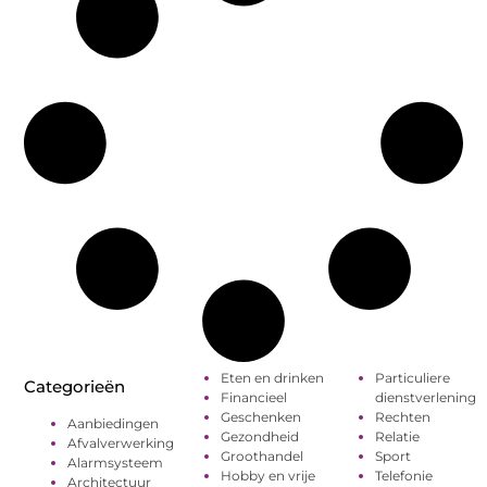
Eten en drinken
Particuliere
Categorieën
Financieel
dienstverlening
Geschenken
Rechten
Aanbiedingen
Gezondheid
Relatie
Afvalverwerking
Groothandel
Sport
Alarmsysteem
Hobby en vrije
Telefonie
Architectuur