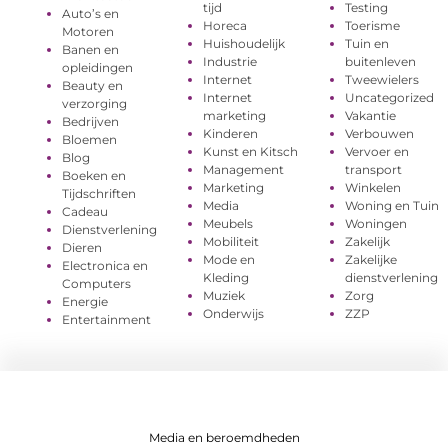
tijd
Testing
Auto’s en
Horeca
Toerisme
Motoren
Huishoudelijk
Tuin en
Banen en
Industrie
buitenleven
opleidingen
Internet
Tweewielers
Beauty en
Internet
Uncategorized
verzorging
marketing
Vakantie
Bedrijven
Kinderen
Verbouwen
Bloemen
Kunst en Kitsch
Vervoer en
Blog
Management
transport
Boeken en
Marketing
Winkelen
Tijdschriften
Media
Woning en Tuin
Cadeau
Meubels
Woningen
Dienstverlening
Mobiliteit
Zakelijk
Dieren
Mode en
Zakelijke
Electronica en
Kleding
dienstverlening
Computers
Muziek
Zorg
Energie
Onderwijs
ZZP
Entertainment
Media en beroemdheden