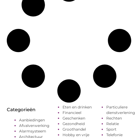
Eten en drinken
Particuliere
Categorieën
Financieel
dienstverlening
Geschenken
Rechten
Aanbiedingen
Gezondheid
Relatie
Afvalverwerking
Groothandel
Sport
Alarmsysteem
Hobby en vrije
Telefonie
Architectuur