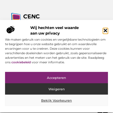
Jouw bron voor inzichten, tips en nieuws uit de digitale
Wij hechten veel waarde
wereld.
aan uw privacy
Ontdek alles wat je moet weten over het dagelijks leven, met
We maken gebruik van cookies en vergelijkbare technologieën om
een focus op praktische adviezen en actuele trends.
te begrijpen hoe u onze website gebruikt en om waardevolle
ervaringen voor u te creëren. Deze cookies kunnen voor
Bericht categorie
verschillende doeleinden worden gebruikt, zoals gepersonaliseerde
advertenties en het meten van het gebruik van de site. Raadpleeg
ons
cookiebeleid
voor meer informatie.
Onze informatie
Accepteren
Goede Backlinks Kopen: Investeren in Online Zichtbaarheid met Resultaat
Geld Verdienen met Je Website: Van Bezoeker tot Inkomen
Weigeren
Bekijk Voorkeuren
Website index
Cookiebeleid (EU)
@2025 www.cenc-computers.nl. All Right Reserved.