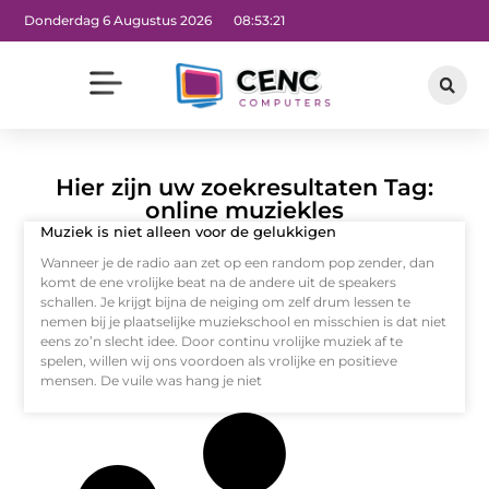
Donderdag 6 Augustus 2026
08:53:22
Hier zijn uw zoekresultaten Tag:
online muziekles
Muziek is niet alleen voor de gelukkigen
Wanneer je de radio aan zet op een random pop zender, dan
komt de ene vrolijke beat na de andere uit de speakers
schallen. Je krijgt bijna de neiging om zelf drum lessen te
nemen bij je plaatselijke muziekschool en misschien is dat niet
eens zo’n slecht idee. Door continu vrolijke muziek af te
spelen, willen wij ons voordoen als vrolijke en positieve
mensen. De vuile was hang je niet