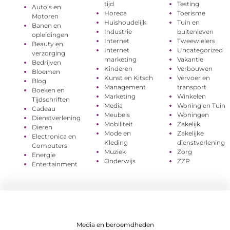
tijd
Testing
Auto’s en
Horeca
Toerisme
Motoren
Huishoudelijk
Tuin en
Banen en
Industrie
buitenleven
opleidingen
Internet
Tweewielers
Beauty en
Internet
Uncategorized
verzorging
marketing
Vakantie
Bedrijven
Kinderen
Verbouwen
Bloemen
Kunst en Kitsch
Vervoer en
Blog
Management
transport
Boeken en
Marketing
Winkelen
Tijdschriften
Media
Woning en Tuin
Cadeau
Meubels
Woningen
Dienstverlening
Mobiliteit
Zakelijk
Dieren
Mode en
Zakelijke
Electronica en
Kleding
dienstverlening
Computers
Muziek
Zorg
Energie
Onderwijs
ZZP
Entertainment
Media en beroemdheden