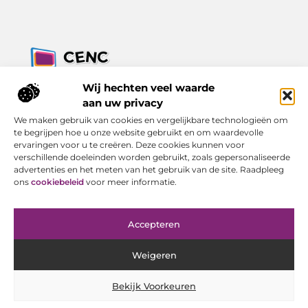
Jouw bron voor inzichten, tips en nieuws uit de digitale
Wij hechten veel waarde
wereld.
aan uw privacy
Ontdek alles wat je moet weten over het dagelijks leven, met
We maken gebruik van cookies en vergelijkbare technologieën om
een focus op praktische adviezen en actuele trends.
te begrijpen hoe u onze website gebruikt en om waardevolle
ervaringen voor u te creëren. Deze cookies kunnen voor
Bericht categorie
verschillende doeleinden worden gebruikt, zoals gepersonaliseerde
advertenties en het meten van het gebruik van de site. Raadpleeg
ons
cookiebeleid
voor meer informatie.
Onze informatie
Accepteren
Goede Backlinks Kopen: Investeren in Online Zichtbaarheid met Resultaat
Geld Verdienen met Je Website: Van Bezoeker tot Inkomen
Weigeren
Bekijk Voorkeuren
Website index
Cookiebeleid (EU)
@2025 www.cenc-computers.nl. All Right Reserved.