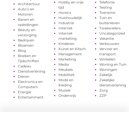
Hobby en vrije
Telefonie
Architectuur
tijd
Testing
Auto’s en
Horeca
Toerisme
Motoren
Huishoudelijk
Tuin en
Banen en
Industrie
buitenleven
opleidingen
Internet
Tweewielers
Beauty en
Internet
Uncategorized
verzorging
marketing
Vakantie
Bedrijven
Kinderen
Verbouwen
Bloemen
Kunst en Kitsch
Vervoer en
Blog
Management
transport
Boeken en
Marketing
Winkelen
Tijdschriften
Media
Woning en Tuin
Cadeau
Meubels
Woningen
Dienstverlening
Mobiliteit
Zakelijk
Dieren
Mode en
Zakelijke
Electronica en
Kleding
dienstverlening
Computers
Muziek
Zorg
Energie
Onderwijs
ZZP
Entertainment