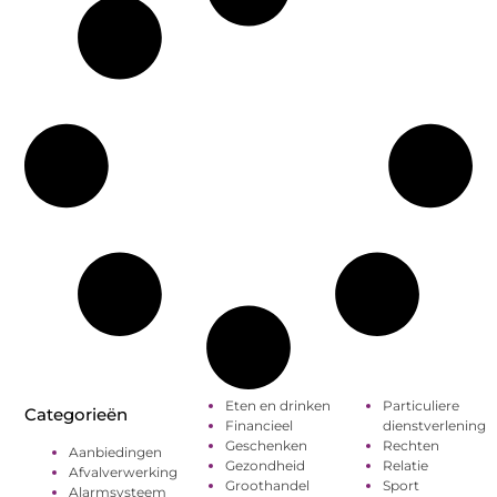
Eten en drinken
Particuliere
Categorieën
Financieel
dienstverlening
Geschenken
Rechten
Aanbiedingen
Gezondheid
Relatie
Afvalverwerking
Groothandel
Sport
Alarmsysteem