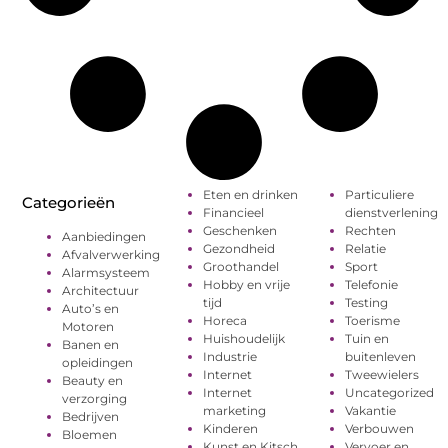
Eten en drinken
Particuliere
Categorieën
Financieel
dienstverlening
Geschenken
Rechten
Aanbiedingen
Gezondheid
Relatie
Afvalverwerking
Groothandel
Sport
Alarmsysteem
Hobby en vrije
Telefonie
Architectuur
tijd
Testing
Auto’s en
Horeca
Toerisme
Motoren
Huishoudelijk
Tuin en
Banen en
Industrie
buitenleven
opleidingen
Internet
Tweewielers
Beauty en
Internet
Uncategorized
verzorging
marketing
Vakantie
Bedrijven
Kinderen
Verbouwen
Bloemen
Kunst en Kitsch
Vervoer en