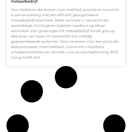
metaalbedrijf
Voor bedrijven die streven naar snelheid, precisie en overzicht
is samenwerking met een efficiënt georganiseerd
metaalbedrijf essentieel. Zeker wanneer u verwacht dat
assemblage, montage en logistiek naadloos op elkaar
aansluiten. Een goed ingericht metaalbedrijf houdt grip op
elke stap, van losse componenten tot volledig
geassembleerde systemen. Door te kiezen voor een partij die
deze processen intern beheert, voorkomt u kostbare
schakelmomenten en versnelt u uw productieplanning. BOZ
Group heeft zich