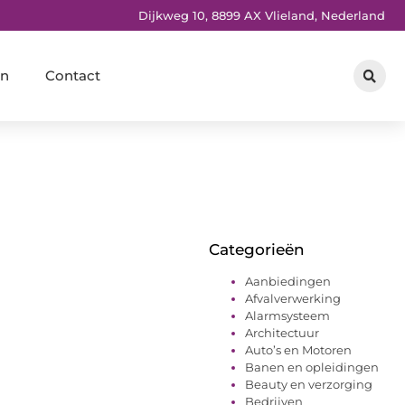
Dijkweg 10, 8899 AX Vlieland, Nederland
en
Contact
Categorieën
Aanbiedingen
Afvalverwerking
Alarmsysteem
Architectuur
Auto’s en Motoren
Banen en opleidingen
Beauty en verzorging
Bedrijven