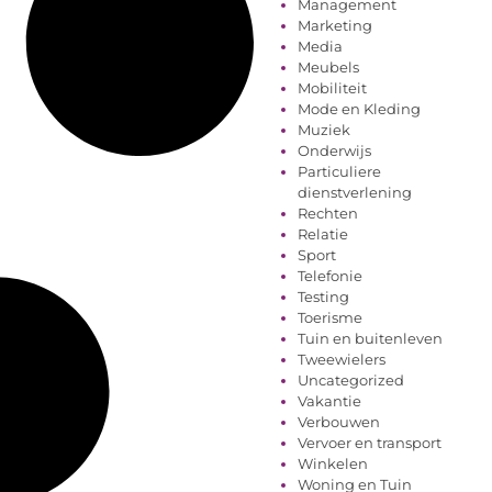
Management
Marketing
Media
Meubels
Mobiliteit
Mode en Kleding
Muziek
Onderwijs
Particuliere
dienstverlening
Rechten
Relatie
Sport
Telefonie
Testing
Toerisme
Tuin en buitenleven
Tweewielers
Uncategorized
Vakantie
Verbouwen
Vervoer en transport
Winkelen
Woning en Tuin