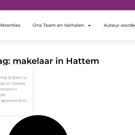
ferenties
Ons Team en Verhalen
Auteur word
Tag: makelaar in Hattem
amp & Stam is
op en taxatie
elaars in
 de
n spannend en