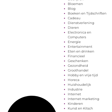
Bloemen
Blog
Boeken en Tijdschriften
Cadeau
Dienstverlening
Dieren
Electronica en
Computers
Energie
Entertainment
Eten en drinken
Financieel
Geschenken
Gezondheid
Groothandel
Hobby en vrije tijd
Horeca
Huishoudelijk
Industrie
Internet
Internet marketing
Kinderen
Kunst en Kitsch