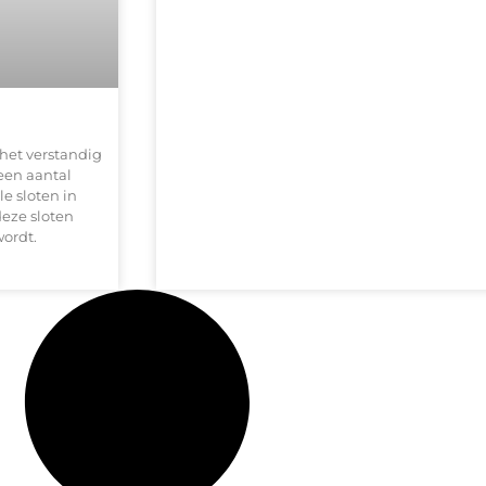
 het verstandig
 een aantal
e sloten in
eze sloten
wordt.