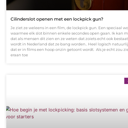
Cilinderslot openen met een lockpick gun?
Je ziet ze weleens in een film, de lockpick gun. Een speciaal
waarmee elk slot binnen enkele secondes open gaan. Ik kan m
dat als mensen dit zien en ze weten dat zoiets echt ook bestaa
wordt in Nederland dat ze bang worden.. Heel logisch natuurli
dat er in films een hoop onzin getoont wordt. Als je echt zou z
eraan toe