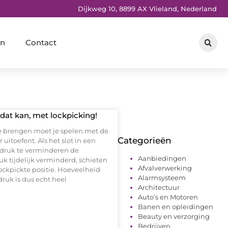
Dijkweg 10, 8899 AX Vlieland, Nederland
en
Contact
dat kan, met lockpicking!
e brengen moet je spelen met de
Categorieën
itoefent. Als het slot in een
de druk te verminderen de
Aanbiedingen
uk tijdelijk verminderd, schieten
Afvalverwerking
ockpickte positie. Hoeveelheid
Alarmsysteem
ruk is dus echt heel
Architectuur
Auto’s en Motoren
Banen en opleidingen
Beauty en verzorging
Bedrijven