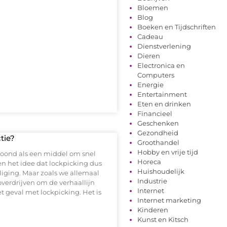
Bloemen
Blog
Boeken en Tijdschriften
Cadeau
Dienstverlening
Dieren
Electronica en
Computers
Energie
Entertainment
Eten en drinken
Financieel
Geschenken
Gezondheid
tie?
Groothandel
Hobby en vrije tijd
toond als een middel om snel
Horeca
n het idee dat lockpicking dus
Huishoudelijk
iliging. Maar zoals we allemaal
Industrie
verdrijven om de verhaallijn
Internet
et geval met lockpicking. Het is
Internet marketing
Kinderen
Kunst en Kitsch