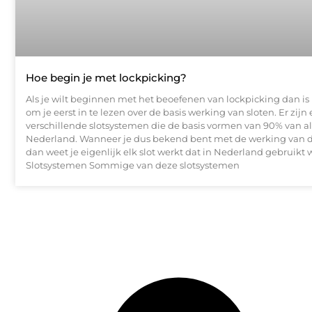
Hoe begin je met lockpicking?
Als je wilt beginnen met het beoefenen van lockpicking dan is
om je eerst in te lezen over de basis werking van sloten. Er zijn
verschillende slotsystemen die de basis vormen van 90% van all
Nederland. Wanneer je dus bekend bent met de werking van d
dan weet je eigenlijk elk slot werkt dat in Nederland gebruikt 
Slotsystemen Sommige van deze slotsystemen