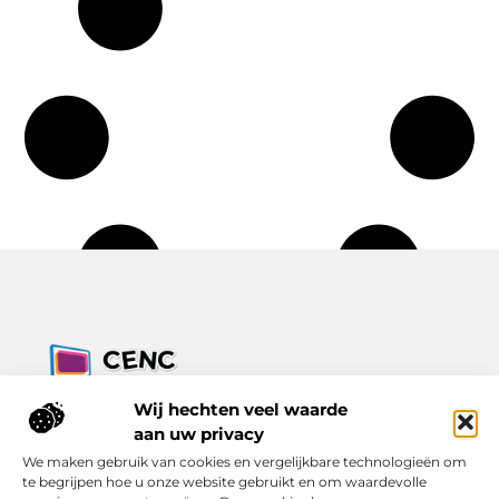
Jouw bron voor inzichten, tips en nieuws uit de digitale
Wij hechten veel waarde
wereld.
aan uw privacy
Ontdek alles wat je moet weten over het dagelijks leven, met
We maken gebruik van cookies en vergelijkbare technologieën om
een focus op praktische adviezen en actuele trends.
te begrijpen hoe u onze website gebruikt en om waardevolle