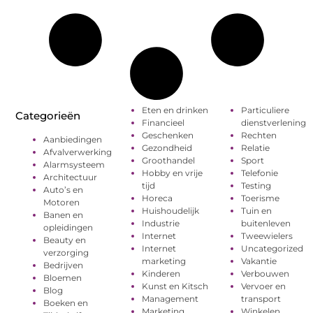
Eten en drinken
Particuliere
Categorieën
Financieel
dienstverlening
Geschenken
Rechten
Aanbiedingen
Gezondheid
Relatie
Afvalverwerking
Groothandel
Sport
Alarmsysteem
Hobby en vrije
Telefonie
Architectuur
tijd
Testing
Auto’s en
Horeca
Toerisme
Motoren
Huishoudelijk
Tuin en
Banen en
Industrie
buitenleven
opleidingen
Internet
Tweewielers
Beauty en
Internet
Uncategorized
verzorging
marketing
Vakantie
Bedrijven
Kinderen
Verbouwen
Bloemen
Kunst en Kitsch
Vervoer en
Blog
Management
transport
Boeken en
Marketing
Winkelen