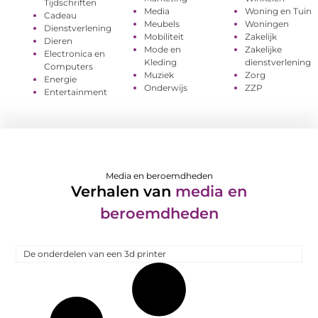
Tijdschriften
Media
Woning en Tuin
Cadeau
Meubels
Woningen
Dienstverlening
Mobiliteit
Zakelijk
Dieren
Mode en
Zakelijke
Electronica en
Kleding
dienstverlening
Computers
Muziek
Zorg
Energie
Onderwijs
ZZP
Entertainment
Media en beroemdheden
Verhalen van
media en
beroemdheden
De onderdelen van een 3d printer