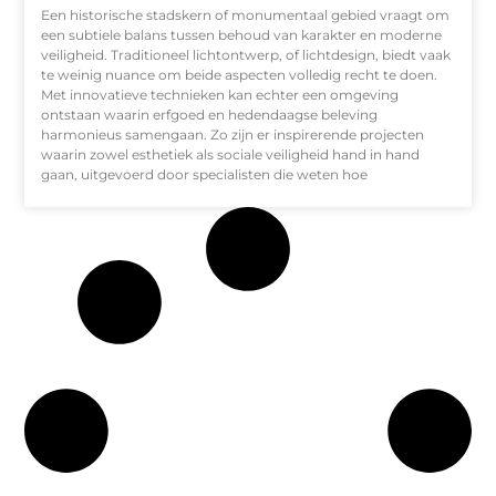
Een historische stadskern of monumentaal gebied vraagt om
een subtiele balans tussen behoud van karakter en moderne
veiligheid. Traditioneel lichtontwerp, of lichtdesign, biedt vaak
te weinig nuance om beide aspecten volledig recht te doen.
Met innovatieve technieken kan echter een omgeving
ontstaan waarin erfgoed en hedendaagse beleving
harmonieus samengaan. Zo zijn er inspirerende projecten
waarin zowel esthetiek als sociale veiligheid hand in hand
gaan, uitgevoerd door specialisten die weten hoe