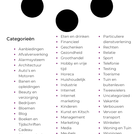
Eten en drinken
Particuliere
Categorieën
Financieel
dienstverlening
Geschenken
Rechten
Aanbiedingen
Gezondheid
Relatie
Afvalverwerking
Groothandel
Sport
Alarmsysteem
Hobby en vrije
Telefonie
Architectuur
tijd
Testing
Auto’s en
Horeca
Toerisme
Motoren
Huishoudelijk
Tuin en
Banen en
Industrie
buitenleven
opleidingen
Internet
Tweewielers
Beauty en
Internet
Uncategorized
verzorging
marketing
Vakantie
Bedrijven
Kinderen
Verbouwen
Bloemen
Kunst en Kitsch
Vervoer en
Blog
Management
transport
Boeken en
Marketing
Winkelen
Tijdschriften
Media
Woning en Tuin
Cadeau
Meubels
Woningen