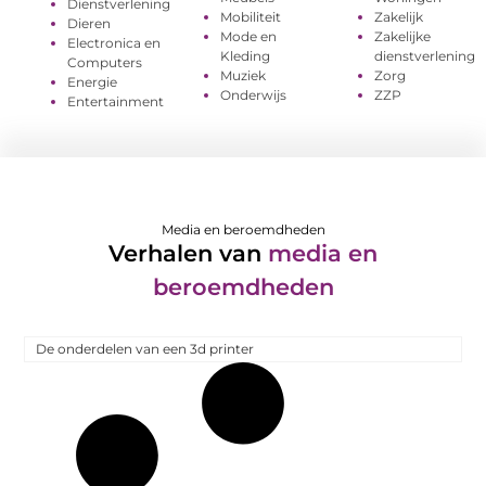
Dienstverlening
Mobiliteit
Zakelijk
Dieren
Mode en
Zakelijke
Electronica en
Kleding
dienstverlening
Computers
Muziek
Zorg
Energie
Onderwijs
ZZP
Entertainment
Media en beroemdheden
Verhalen van
media en
beroemdheden
De onderdelen van een 3d printer