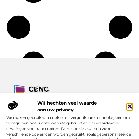
Jouw bron voor inzichten, tips en nieuws uit de digitale
Wij hechten veel waarde
wereld.
aan uw privacy
Ontdek alles wat je moet weten over het dagelijks leven, met
We maken gebruik van cookies en vergelijkbare technologieën om
een focus op praktische adviezen en actuele trends.
te begrijpen hoe u onze website gebruikt en om waardevolle
ervaringen voor u te creëren. Deze cookies kunnen voor
Bericht categorie
verschillende doeleinden worden gebruikt, zoals gepersonaliseerde