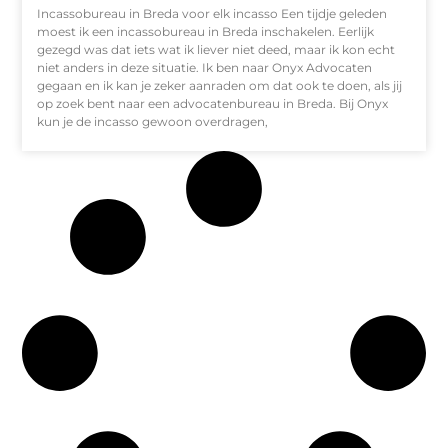
Incassobureau in Breda voor elk incasso Een tijdje geleden
moest ik een incassobureau in Breda inschakelen. Eerlijk
gezegd was dat iets wat ik liever niet deed, maar ik kon echt
niet anders in deze situatie. Ik ben naar Onyx Advocaten
gegaan en ik kan je zeker aanraden om dat ook te doen, als jij
op zoek bent naar een advocatenbureau in Breda. Bij Onyx
kun je de incasso gewoon overdragen,