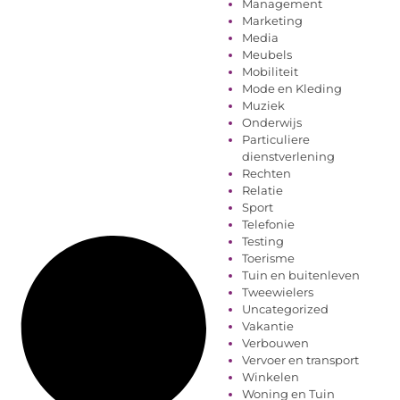
Management
Marketing
Media
Meubels
Mobiliteit
Mode en Kleding
Muziek
Onderwijs
Particuliere
dienstverlening
Rechten
Relatie
Sport
Telefonie
Testing
Toerisme
Tuin en buitenleven
Tweewielers
Uncategorized
Vakantie
Verbouwen
Vervoer en transport
Winkelen
Woning en Tuin