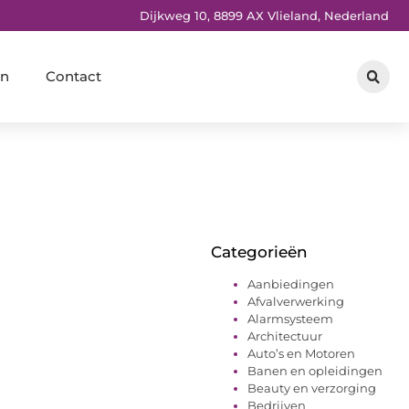
Dijkweg 10, 8899 AX Vlieland, Nederland
en
Contact
Categorieën
Aanbiedingen
Afvalverwerking
Alarmsysteem
Architectuur
Auto’s en Motoren
Banen en opleidingen
Beauty en verzorging
Bedrijven