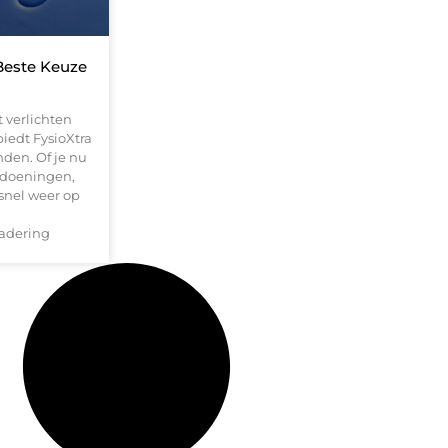
Beste Keuze
t verlichten
biedt FysioXtra
nden. Of je nu
andoeningen,
snel weer op
nadering