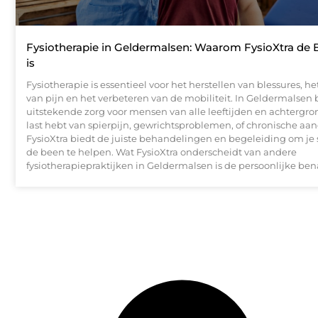
Fysiotherapie in Geldermalsen: Waarom FysioXtra de 
is
Fysiotherapie is essentieel voor het herstellen van blessures, he
van pijn en het verbeteren van de mobiliteit. In Geldermalsen 
uitstekende zorg voor mensen van alle leeftijden en achtergro
last hebt van spierpijn, gewrichtsproblemen, of chronische a
FysioXtra biedt de juiste behandelingen en begeleiding om je 
de been te helpen. Wat FysioXtra onderscheidt van andere
fysiotherapiepraktijken in Geldermalsen is de persoonlijke be