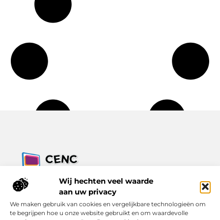
Jouw bron voor inzichten, tips en nieuws uit de digitale
Wij hechten veel waarde
wereld.
aan uw privacy
Ontdek alles wat je moet weten over het dagelijks leven, met
We maken gebruik van cookies en vergelijkbare technologieën om
een focus op praktische adviezen en actuele trends.
te begrijpen hoe u onze website gebruikt en om waardevolle