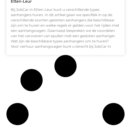
Etten-Leur
Bij JobCar in Etten-Leur kunt u verschillende types
aanhangers huren. In dit artikel gaan we specifiek in op de
verschillende soorten gesloten aanhangers die beschikbaar
zijn om te huren en welke regels er gelden voor het rijden met
een aanhangwagen. Daarnaast bespreken we de voordelen
van het vervoeren van spullen met een gesloten aanhanger.
Wat zijn de beschikbare types aanhangers om te huren?
Voor verhuur aanhangwagen kunt u terecht bij JobCar in