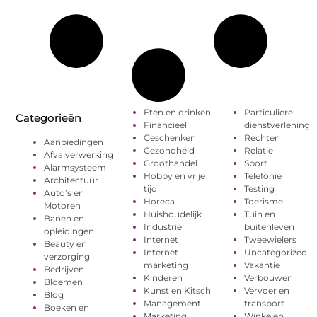
Eten en drinken
Particuliere
Categorieën
Financieel
dienstverlening
Geschenken
Rechten
Aanbiedingen
Gezondheid
Relatie
Afvalverwerking
Groothandel
Sport
Alarmsysteem
Hobby en vrije
Telefonie
Architectuur
tijd
Testing
Auto’s en
Horeca
Toerisme
Motoren
Huishoudelijk
Tuin en
Banen en
Industrie
buitenleven
opleidingen
Internet
Tweewielers
Beauty en
Internet
Uncategorized
verzorging
marketing
Vakantie
Bedrijven
Kinderen
Verbouwen
Bloemen
Kunst en Kitsch
Vervoer en
Blog
Management
transport
Boeken en
Marketing
Winkelen