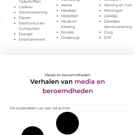
Tijdschriften
Media
Woning en Tuin
Cadeau
Meubels
Woningen
Dienstverlening
Mobiliteit
Zakelijk
Dieren
Mode en
Zakelijke
Electronica en
Kleding
dienstverlening
Computers
Muziek
Zorg
Energie
Onderwijs
ZZP
Entertainment
Media en beroemdheden
Verhalen van
media en
beroemdheden
De onderdelen van een 3d printer