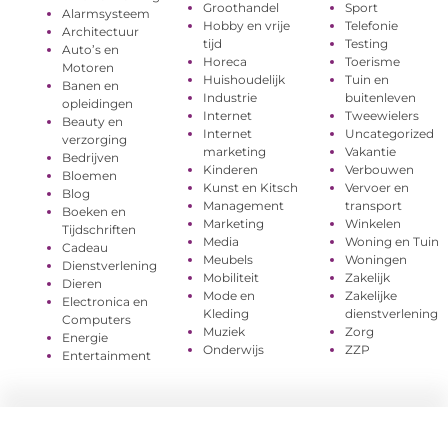
Groothandel
Sport
Alarmsysteem
Hobby en vrije
Telefonie
Architectuur
tijd
Testing
Auto’s en
Horeca
Toerisme
Motoren
Huishoudelijk
Tuin en
Banen en
Industrie
buitenleven
opleidingen
Internet
Tweewielers
Beauty en
Internet
Uncategorized
verzorging
marketing
Vakantie
Bedrijven
Kinderen
Verbouwen
Bloemen
Kunst en Kitsch
Vervoer en
Blog
Management
transport
Boeken en
Marketing
Winkelen
Tijdschriften
Media
Woning en Tuin
Cadeau
Meubels
Woningen
Dienstverlening
Mobiliteit
Zakelijk
Dieren
Mode en
Zakelijke
Electronica en
Kleding
dienstverlening
Computers
Muziek
Zorg
Energie
Onderwijs
ZZP
Entertainment