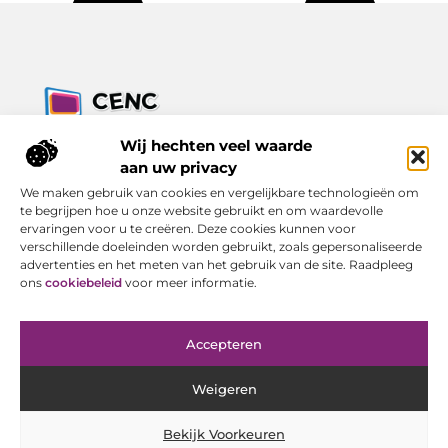
Jouw bron voor inzichten, tips en nieuws uit de digitale
Wij hechten veel waarde
wereld.
aan uw privacy
Ontdek alles wat je moet weten over het dagelijks leven, met
We maken gebruik van cookies en vergelijkbare technologieën om
een focus op praktische adviezen en actuele trends.
te begrijpen hoe u onze website gebruikt en om waardevolle
ervaringen voor u te creëren. Deze cookies kunnen voor
Bericht categorie
verschillende doeleinden worden gebruikt, zoals gepersonaliseerde
advertenties en het meten van het gebruik van de site. Raadpleeg
ons
cookiebeleid
voor meer informatie.
Onze informatie
Accepteren
Goede Backlinks Kopen: Investeren in Online Zichtbaarheid met Resultaat
Geld Verdienen met Je Website: Van Bezoeker tot Inkomen
Weigeren
Bekijk Voorkeuren
Website index
Cookiebeleid (EU)