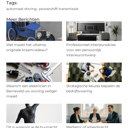
Tags:
automaat storing
,
powershift transmissie
Meer Berichten
Wat maakt het ultieme,
Professioneel interieuradvies
originele kraamcadeau?
voor een persoonlijk
interieurontwerp
Waarom een elektricien in
Strategische keuzes bepalen de
Barneveld uw woning veiliger
bedrijfsvoering
maakt
Dit is waarom je de huurrecht
Mediator of arbeidsrecht