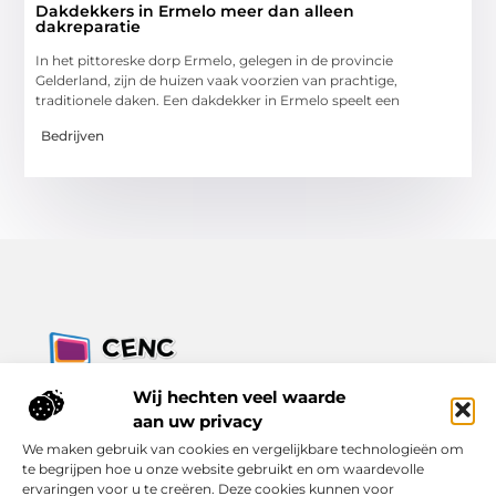
Dakdekkers in Ermelo meer dan alleen
dakreparatie
In het pittoreske dorp Ermelo, gelegen in de provincie
Gelderland, zijn de huizen vaak voorzien van prachtige,
traditionele daken. Een dakdekker in Ermelo speelt een
Bedrijven
Jouw bron voor inzichten, tips en nieuws uit de digitale
Wij hechten veel waarde
wereld.
aan uw privacy
Ontdek alles wat je moet weten over het dagelijks leven, met
We maken gebruik van cookies en vergelijkbare technologieën om
een focus op praktische adviezen en actuele trends.
te begrijpen hoe u onze website gebruikt en om waardevolle
ervaringen voor u te creëren. Deze cookies kunnen voor