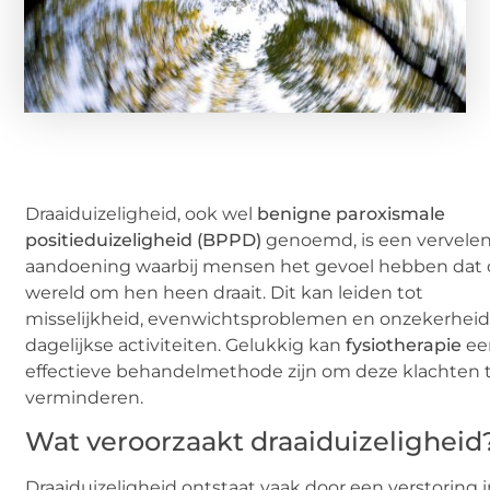
Draaiduizeligheid, ook wel
benigne paroxismale
positieduizeligheid (BPPD)
genoemd, is een vervele
aandoening waarbij mensen het gevoel hebben dat
wereld om hen heen draait. Dit kan leiden tot
misselijkheid, evenwichtsproblemen en onzekerheid 
dagelijkse activiteiten. Gelukkig kan
fysiotherapie
ee
effectieve behandelmethode zijn om deze klachten 
verminderen.
Wat veroorzaakt draaiduizeligheid
Draaiduizeligheid ontstaat vaak door een verstoring 