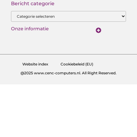
Bericht categorie
Onze informatie
Goede Backlinks Kopen: Investeren in Online Zichtbaarheid met Resultaat
Geld Verdienen met Je Website: Van Bezoeker tot Inkomen
Website index
Cookiebeleid (EU)
@2025 www.cenc-computers.nl. All Right Reserved.